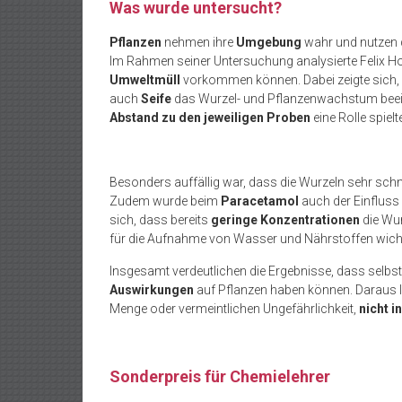
Was wurde untersucht?
Pflanzen
nehmen ihre
Umgebung
wahr und nutzen 
Im Rahmen seiner Untersuchung analysierte Felix Hohe
Umweltmüll
vorkommen können. Dabei zeigte sich
auch
Seife
das Wurzel- und Pflanzenwachstum beein
Abstand zu den jeweiligen Proben
eine Rolle spielt
Besonders auffällig war, dass die Wurzeln sehr schne
Zudem wurde beim
Paracetamol
auch der Einfluss
sich, dass bereits
geringe Konzentrationen
die Wur
für die Aufnahme von Wasser und Nährstoffen wicht
Insgesamt verdeutlichen die Ergebnisse, dass selbs
Auswirkungen
auf Pflanzen haben können. Daraus le
Menge oder vermeintlichen Ungefährlichkeit,
nicht i
Sonderpreis für Chemielehrer