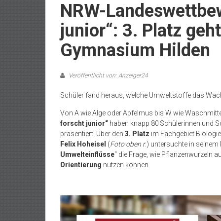
NRW-Landeswettbew
junior“: 3. Platz ge
Gymnasium Hilden
Veröffentlicht von: Anzeiger24
Schüler fand heraus, welche Umweltstoffe das Wac
Von A wie Alge oder Apfelmus bis W wie Waschmitt
forscht junior“
haben knapp 80 Schülerinnen und S
präsentiert. Über den
3. Platz
im Fachgebiet Biologie
Felix Hoheisel
(
Foto oben r
.) untersuchte in seinem
Umwelteinflüsse
“ die Frage, wie Pflanzenwurzeln 
Orientierung
nutzen können.