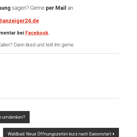
nung
sagen? Gerne
per Mail
an
@anzeiger24.de
entar bei
Facebook
.
llen? Dann liked und teilt ihn gerne.
den umdenken?
Waldbad: Neue Öffnungszeiten kurz nach Saisonstart