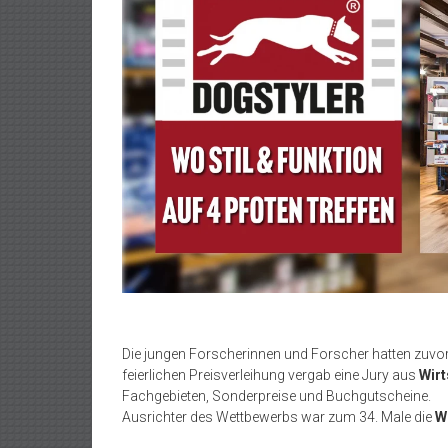
Die jungen Forscherinnen und Forscher hatten zuvor 
feierlichen Preisverleihung vergab eine Jury aus
Wirt
Fachgebieten, Sonderpreise und Buchgutscheine.
Ausrichter des Wettbewerbs war zum 34. Male die
W