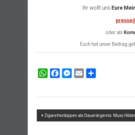
Ihr wollt uns
Eure Mei
presse
oder als
Komm
Euch hat unser Beitrag gefa
WhatsApp
Facebook
Messenger
Email
Teilen
Beitragsnavigation
Zigarettenkippen als Dauerärgernis: Muss Hil