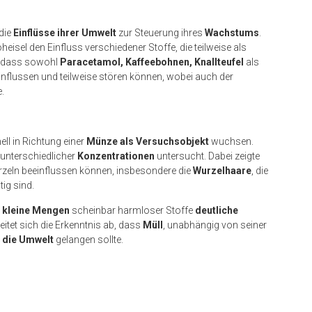
die
Einflüsse ihrer Umwelt
zur Steuerung ihres
Wachstums
.
isel den Einfluss verschiedener Stoffe, die teilweise als
, dass sowohl
Paracetamol, Kaffeebohnen, Knallteufel
als
flussen und teilweise stören können, wobei auch der
e.
ll in Richtung einer
Münze als Versuchsobjekt
wuchsen.
 unterschiedlicher
Konzentrationen
untersucht. Dabei zeigte
zeln beeinflussen können, insbesondere die
Wurzelhaare
, die
ig sind.
t
kleine Mengen
scheinbar harmloser Stoffe
deutliche
itet sich die Erkenntnis ab, dass
Müll
, unabhängig von seiner
n die Umwelt
gelangen sollte.