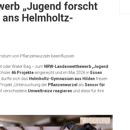
erb „Jugend forscht
ht ans Helmholtz-
hstum von Pflanzenwurzeln beeinflussen
el oder Water Bag – zum
NRW-Landeswettbewerb „Jugend
chüler
46 Projekte
eingereicht und im Mai 2026 in
Essen
 durfte sich das
Helmholtz-Gymnasium aus Hilden
freuen.
 Projekt „Untersuchung der
Pflanzenwurzel
als
Sensor für
auf verschiedene
Umweltreize reagieren
und diese für ihre