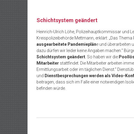
Schichtsystem geändert
Heinrich-Ulrich Löhe, Polizeihauptkommissar und Leit
Kreispolizeibehörde Mettmann, erklärt: „Das Thema P
ausgearbeitete Pandemieplän
e und überarbeiten u
dazu dürfen wir leider keine Angaben machen.“ Bürge
Schichtsystem geändert
. So haben wir die
Poollö
Mitarbeiter
stattfindet. Die Mitarbeiter arbeiten imm
Ermittlungsarbeit oder im täglichen Dienst.“ Dienstüb
und
Dienstbesprechungen werden als Video-Kon
beitragen, dass sich im Falle einer notwendigen Isol
befinden würde.