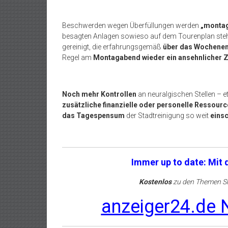
Beschwerden wegen Überfüllungen werden
„montag
besagten Anlagen sowieso auf dem Tourenplan ste
gereinigt, die erfahrungsgemäß
über das Wochenen
Regel am
Montagabend wieder ein ansehnlicher 
Noch mehr Kontrollen
an neuralgischen Stellen – 
zusätzliche finanzielle oder personelle Ressourc
das Tagespensum
der Stadtreinigung so weit
eins
Immer up to date: Mit
Kostenlos
zu den Themen Sh
anzeiger24.de N