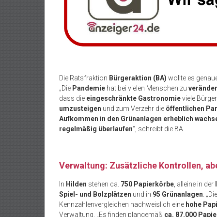
Die Ratsfraktion
Bürgeraktion (BA)
wollte es genaue
„Die
Pandemie
hat bei vielen Menschen zu
verände
dass die
eingeschränkte Gastronomie
viele Bürge
umzusteigen
und zum Verzehr die
öffentlichen Pa
Aufkommen in den Grünanlagen erheblich wachs
regelmäßig überlaufen
“, schreibt die BA.
Verwaltung: Zusätzliche Kontrollen, ab
In
Hilden
stehen ca.
750 Papierkörbe
, alleine in der
Spiel- und Bolzplätzen
und in
95 Grünanlagen
. „D
Kennzahlenvergleichen nachweislich eine
hohe Papi
Verwaltung. „Es finden plangemäß
ca. 87.000 Papie