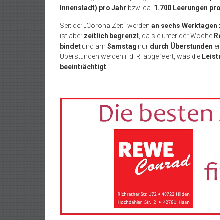
Innenstadt) pro Jahr
bzw. ca.
1.700 Leerungen pr
Seit der „Corona-Zeit“ werden
an sechs Werktagen z
ist aber
zeitlich begrenzt
, da sie unter der Woche
R
bindet
und am
Samstag
nur
durch Überstunden
er
Überstunden werden i. d. R. abgefeiert, was die
Leist
beeinträchtigt
.“