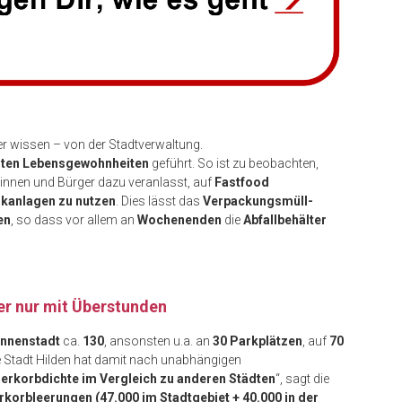
r wissen – von der Stadtverwaltung.
rten Lebensgewohnheiten
geführt. So ist zu beobachten,
rinnen und Bürger dazu veranlasst, auf
Fastfood
rkanlagen zu nutzen
. Dies lässt das
Verpackungsmüll-
en
, so dass vor allem an
Wochenenden
die
Abfallbehälter
er nur mit Überstunden
Innenstadt
ca.
130
, ansonsten u.a. an
30 Parkplätzen
, auf
70
ie Stadt Hilden hat damit nach unabhängigen
erkorbdichte im Vergleich zu anderen Städten
“, sagt die
rkorbleerungen (47.000 im Stadtgebiet + 40.000 in der