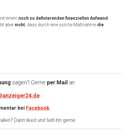
mit einem
noch zu definierenden finanziellen Aufwand
ubt aber
nicht
, dass durch eine solche Maßnahme
die
nung
sagen? Gerne
per Mail
an
@anzeiger24.de
entar bei
Facebook
.
llen? Dann liked und teilt ihn gerne.