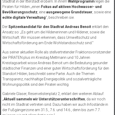
Stadtrat in der Itterstadt erobern. In ihrem
Wahlprogramm
legen die
Piraten für Hilden „einen
Fokus auf aktiven Hochwasser- und
Bevölkerungsschutz
, eine
ausgewogene Grundsteuer
, sowie eine
echte digitale Verwaltung
“, beschreiben sie.
Der
Spitzenkandidat für den Stadtrat Andreas Benoit
erklärt den
Ansatz so: „Es geht um die Hildenerinnen und Hildener, sowie die
Wirtschaft. Wir müssen erkennen, dass Umweltschutz und
Wirtschaftsförderung am Ende Wohlstandsschutz sind.“
Aus seiner aktuellen Rolle als stellvertretender Fraktionsvorsitzender
der PIRATEN plus im Kreistag Mettmann und 10 Jahren
Kreistagsarbeit wisse Andreas Benoit um die Bedeutung gesunder
städtischer Finanzen und einer guten Wirtschaftsförderung für den
Standort Hilden, beschreibt seine Partei. Auch die Themen
Transparenz, nachhaltige Energiepolitik und sozialverträgliche
Wohnungspolitik sind den Piraten wichtig.
Gabriele Glaser, Reservelistenplatz 2, erklärt den weiteren Ablauf:
„
Aktuell sammeln wir Unterstützerunterschriften
, da wir noch
nicht im Stadtrat vertreten sind. Dazu haben wir auch Infostände in
der Fußgängerzone am 31.5., 7.6. und 14.6., denn bis zum 7.7.