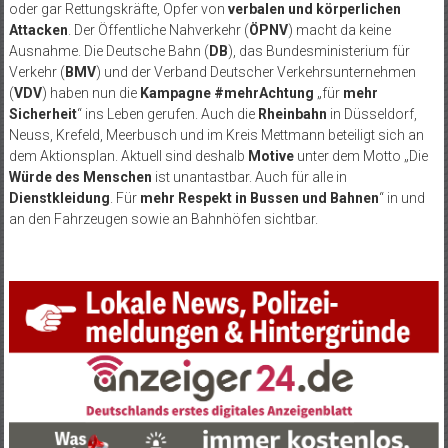
oder gar Rettungskräfte, Opfer von
verbalen und körperlichen
Attacken
. Der Öffentliche Nahverkehr (
ÖPNV
) macht da keine
Ausnahme. Die Deutsche Bahn (
DB
), das Bundesministerium für
Verkehr (
BMV
) und der Verband Deutscher Verkehrsunternehmen
(
VDV
) haben nun die
Kampagne #mehrAchtung
„für
mehr
Sicherheit
“ ins Leben gerufen. Auch die
Rheinbahn
in Düsseldorf,
Neuss, Krefeld, Meerbusch und im Kreis Mettmann beteiligt sich an
dem Aktionsplan. Aktuell sind deshalb
Motive
unter dem Motto „Die
Würde des Menschen
ist unantastbar. Auch für alle in
Dienstkleidung
. Für
mehr Respekt in Bussen und Bahnen
“ in und
an den Fahrzeugen sowie an Bahnhöfen sichtbar.