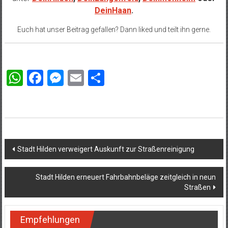
DeinHaan
.
Euch hat unser Beitrag gefallen? Dann liked und teilt ihn gerne.
WhatsApp
Facebook
Messenger
Email
Teilen
Beitragsnavigation
Stadt Hilden verweigert Auskunft zur Straßenreinigung
Stadt Hilden erneuert Fahrbahnbeläge zeitgleich in neun
Straßen
Empfehlungen