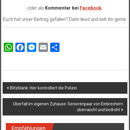
oder als
Kommentar bei
Facebook
.
Euch hat unser Beitrag gefallen? Dann liked und teilt ihn gerne.
WhatsApp
Facebook
Messenger
Email
Teilen
Beitragsnavigation
Blitzblank: Hier kontrolliert die Polizei
Überfall im eigenen Zuhause: Seniorenpaar von Einbrechern
überrascht und bedroht
Empfehlungen