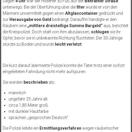
Gegen
4 Uhr
war der Hildener zu Fuß auf der
Benrather Straße
unterwegs. Bei der Überführung über die
Itter
wurde er von den
Männern unvermittelt gegen einen
Altglascontainer
gedrückt und
zur
Herausgabe von Geld
bedrängt. Daraufhn händigte er den
Räubern eine
„mittlere dreistellige Summe Bargeld“
aus, berichtet
die Kreispolizei. Doch statt von ihm abzulassen,
schlugen
sie ihr
Opfer, bevor sie in unbekannte Richtung flüchteten. Der 30-Jährige
stürzte zu Boden und wurde
leicht verletzt
.
Die kurz darauf alarmierte Polizei konnte die Täter trotz einer sofort
eingeleiteten Fahndung nicht mehr aufspüren.
Sie werden
beschrieben
als:
männlich
ungefähr 25 Jahre alt
circa 1,85 Meter groß
mit dunkler Hautfarbe
sprachen „gesprochen Deutsch“
Die Polizei leitete ein
Ermittlungsverfahren
wegen räuberischer