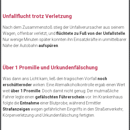
Unfallflucht trotz Verletzung
Nach dem Zusammenstoß stieg der Unfallverursacher aus seinem
Wagen, offenbar verletzt, und
flüchtete zu Fuß von der Unfallstelle
.
Nur wenige Minuten später konnten ihn Einsatzkräfte in unmittelbarer
Nähe der Autobahn
aufspüren
.
Über 1 Promille und Urkundenfälschung
Was dann ans Licht kam, ließ den tragischen Vorfall
noch
erschütternder
wirken: Eine Atemalkoholkontrolle ergab einen Wert
weit
über 1 Promille
. Doch damit nicht genug: Der mutmaßliche
Fahrer legte einen
gefälschten Führerschein
vor. Im Krankenhaus
folgte die
Entnahme
einer Blutprobe, während Ermittler
Strafanzeigen
wegen gefährlichen Eingriffs in den Straßenverkehr,
Körperverletzung und Urkundenfälschung fertigten.