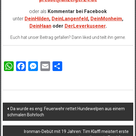
oder als
Kommentar bei
Facebook
unter
DeinHilden
,
DeinLangenfeld
,
DeinMonheim
,
DeinHaan
oder
DerLeverkusener
.
Euch hat unser Beitrag gefallen? Dann liked und teilt ihn gerne.
WhatsApp
Facebook
Messenger
Email
Teilen
Beitragsnavigation
Da wurde es eng: Feuerwehr rettet Hundewelpen aus einem
schmalen Bohrloch
Ironman-Debüt mit 19 Jahren: Tim Klaffl meistert erste