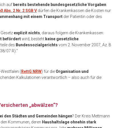
ich auf
bereits bestehende bundesgesetzliche Vorgaben
60 Abs. 2 Nr. 2 SGB V
dürfen die Krankenkassen die Kosten nur
ammenhang mit einem Transport
der Patientin oder des
m Gesetz
explizit nichts
, daraus folgern die Krankenkassen:
t befördert
wird, besteht
keine gesetzliche
teile des
Bundessozialgerichts
vom 2. November 2007, Az. B
38/07 R).“
-Westfalen (
RettG NRW
) für die
Organisation und
chenden Kalkulationen verantwortlich – also auch für die
ersicherten „abwälzen“?
ei den Städten und Gemeinden hängen
? Der Kreis Mettmann
 den Kommunen, deren
Haushaltslage ohnehin stark
elne kreisangehörige Kommune pro Jahr
mehrere Millionen