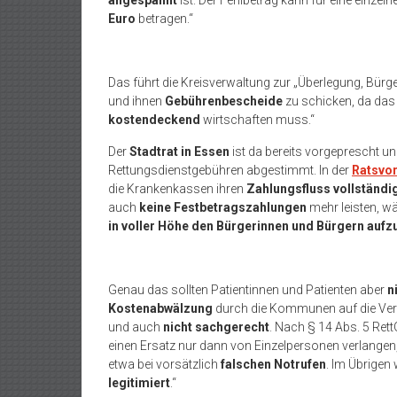
Euro
betragen.“
Das führt die Kreisverwaltung zur „Überlegung, Bürg
und ihnen
Gebührenbescheide
zu schicken, da da
kostendeckend
wirtschaften muss.“
Der
Stadtrat in Essen
ist da bereits vorgeprescht u
Rettungsdienstgebühren abgestimmt. In der
Ratsvo
die Krankenkassen ihren
Zahlungsfluss vollständig
auch
keine Festbetragszahlungen
mehr leisten, wä
in voller Höhe den Bürgerinnen und Bürgern aufz
Genau das sollten Patientinnen und Patienten aber
n
Kostenabwälzung
durch die Kommunen auf die Vers
und auch
nicht sachgerecht
. Nach § 14 Abs. 5 Ret
einen Ersatz nur dann von Einzelpersonen verlangen
etwa bei vorsätzlich
falschen Notrufen
. Im Übrige
legitimiert
.“