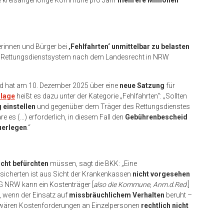
erinnen und Bürger bei
‚Fehlfahrten‘ unmittelbar zu belasten
s Rettungsdienstsystem nach dem Landesrecht in NRW
nd hat am 10. Dezember 2025 über eine
neue Satzung
für
rlage
heißt es dazu unter der Kategorie „Fehlfahrten“: „Sollten
 einstellen
und gegenüber dem Träger des Rettungsdienstes
re es (…) erforderlich, in diesem Fall den
Gebührenbescheid
uerlegen
.“
icht befürchten
müssen, sagt die BKK: „Eine
icherten ist aus Sicht der Krankenkassen
nicht vorgesehen
tG NRW kann ein Kostenträger [
also die Kommune, Anm.d.Red
.]
, wenn der Einsatz auf
missbräuchlichem Verhalten
beruht –
n wären Kostenforderungen an Einzelpersonen
rechtlich nicht