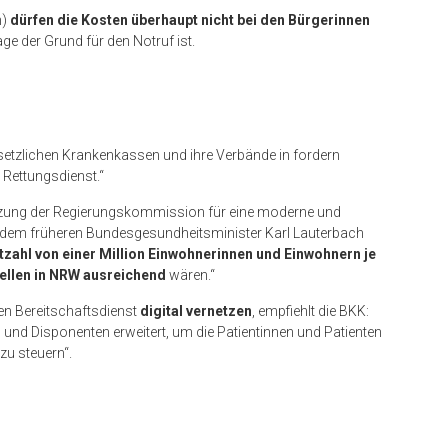
n)
dürfen die Kosten überhaupt nicht bei den Bürgerinnen
age der Grund für den Notruf ist.
setzlichen Krankenkassen und ihre Verbände in fordern
 Rettungsdienst.“
ätzung der Regierungskommission für eine moderne und
 dem früheren Bundesgesundheitsminister Karl Lauterbach
tzahl von einer Million Einwohnerinnen und Einwohnern je
tellen in NRW ausreichend
wären.“
hen Bereitschaftsdienst
digital vernetzen
, empfiehlt die BKK:
und Disponenten erweitert, um die Patientinnen und Patienten
zu steuern“.