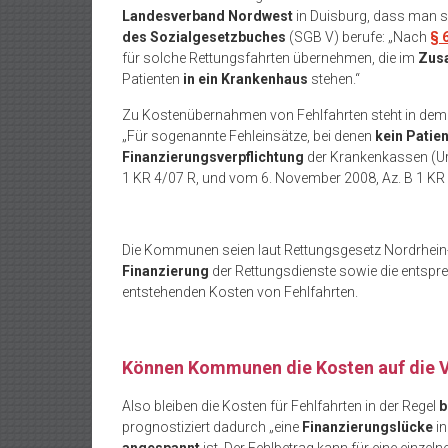
Landesverband Nordwest
in Duisburg, dass man s
des Sozialgesetzbuches
(SGB V) berufe: „Nach
§ 
für solche Rettungsfahrten übernehmen, die im
Zus
Patienten
in ein Krankenhaus
stehen.“
Zu Kostenübernahmen von Fehlfahrten steht in de
„Für sogenannte Fehleinsätze, bei denen
kein Patien
Finanzierungsverpflichtung
der Krankenkassen (Ur
1 KR 4/07 R, und vom 6. November 2008, Az. B 1 KR 
Die Kommunen seien laut Rettungsgesetz Nordrhein
Finanzierung
der Rettungsdienste sowie die entspre
entstehenden Kosten von Fehlfahrten.
Können Kommunen die Kosten auf die V
Also bleiben die Kosten für Fehlfahrten in der Regel
b
prognostiziert dadurch „eine
Finanzierungslücke
in
angespannt
ist. Der Fehlbetrag kann für eine einz