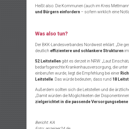
Heißt also: Die Kommunen (auch im Kreis Mettman
und Bürgern einfordern
– sofern wirklich eine Notl
Was also tun?
Der BKK-Landesverbandes Nordwest erklärt: „Die ge
deutlich
effizientere und schlankere Strukturen
im
52 Leitstellen
gibt es derzeit in NRW: „Laut Einsch
bedarfsgerechte Krankenhausversorgung, die unter
einberufen wurde, liegt die Empfehlung bei einer
Rich
Leitstelle
. Das würde bedeuten, dass rund
18 Leits
Außerdem sollten sich die Leitstellen und die ärztlic
„Damit würden die Möglichkeiten der Disponentinnen 
zielgerichtet in die passende Versorgungsebene
Bericht: KA
Foto: anzeiger24.de