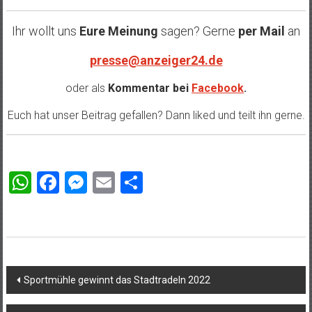
Ihr wollt uns
Eure Meinung
sagen? Gerne
per Mail
an
presse@anzeiger24.de
oder als
Kommentar bei
Facebook
.
Euch hat unser Beitrag gefallen? Dann liked und teilt ihn gerne.
WhatsApp
Facebook
Messenger
Email
Teilen
Beitragsnavigation
Sportmühle gewinnt das Stadtradeln 2022