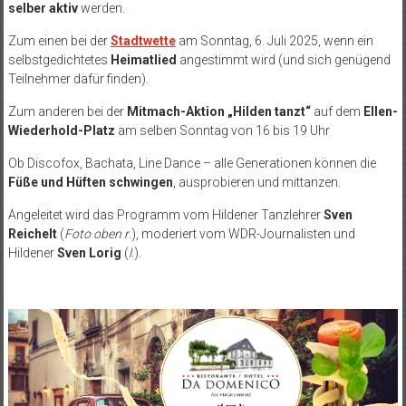
selber aktiv
werden.
Zum einen bei der
Stadtwette
am Sonntag, 6. Juli 2025, wenn ein
selbstgedichtetes
Heimatlied
angestimmt wird (und sich genügend
Teilnehmer dafür finden).
Zum anderen bei der
Mitmach-Aktion „Hilden tanzt“
auf dem
Ellen-
Wiederhold-Platz
am selben Sonntag von 16 bis 19 Uhr
Ob Discofox, Bachata, Line Dance – alle Generationen können die
Füße und Hüften schwingen
, ausprobieren und mittanzen.
Angeleitet wird das Programm vom Hildener Tanzlehrer
Sven
Reichelt
(
Foto oben r
.), moderiert vom WDR-Journalisten und
Hildener
Sven Lorig
(
l
.).