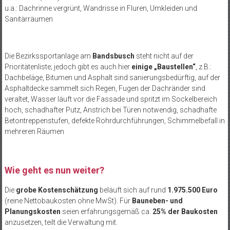
u.a.: Dachrinne vergrünt, Wandrisse in Fluren, Umkleiden und
Sanitärräumen
Die Bezirkssportanlage am
Bandsbusch
steht nicht auf der
Prioritätenliste; jedoch gibt es auch hier
einige „Baustellen“
, z.B.:
Dachbeläge, Bitumen und Asphalt sind sanierungsbedürftig, auf der
Asphaltdecke sammelt sich Regen, Fugen der Dachränder sind
veraltet, Wasser läuft vor die Fassade und spritzt im Sockelbereich
hoch, schadhafter Putz, Anstrich bei Türen notwendig, schadhafte
Betontreppenstufen, defekte Rohrdurchführungen, Schimmelbefall in
mehreren Räumen
Wie geht es nun weiter?
Die
grobe Kostenschätzung
beläuft sich auf rund
1.975.500 Euro
(reine Nettobaukosten ohne MwSt). Für
Bauneben- und
Planungskosten
seien erfahrungsgemäß ca.
25% der Baukosten
anzusetzen, teilt die Verwaltung mit.