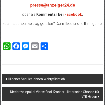
presse@anzeiger24.de
oder als
Kommentar bei
Facebook
.
Euch hat unser Beitrag gefallen? Dann liked und teilt ihn gerne.
WhatsApp
Facebook
Messenger
Email
Teilen
Beitragsnavigation
Hildener Schüler lehnen Wehrpflicht ab
Niederrheinpokal Viertelfinal-Kracher: Historische Chance für
VfB Hilden