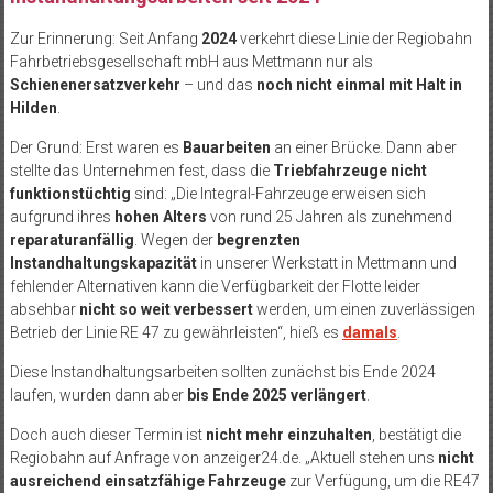
Zur Erinnerung: Seit Anfang
2024
verkehrt diese Linie der Regiobahn
Fahrbetriebsgesellschaft mbH aus Mettmann nur als
Schienenersatzverkehr
– und das
noch nicht einmal mit Halt in
Hilden
.
Der Grund: Erst waren es
Bauarbeiten
an einer Brücke. Dann aber
stellte das Unternehmen fest, dass die
Triebfahrzeuge nicht
funktionstüchtig
sind: „Die Integral-Fahrzeuge erweisen sich
aufgrund ihres
hohen Alters
von rund 25 Jahren als zunehmend
reparaturanfällig
. Wegen der
begrenzten
Instandhaltungskapazität
in unserer Werkstatt in Mettmann und
fehlender Alternativen kann die Verfügbarkeit der Flotte leider
absehbar
nicht so weit verbessert
werden, um einen zuverlässigen
Betrieb der Linie RE 47 zu gewährleisten“, hieß es
damals
.
Diese Instandhaltungsarbeiten sollten zunächst bis Ende 2024
laufen, wurden dann aber
bis Ende 2025 verlängert
.
Doch auch dieser Termin ist
nicht mehr einzuhalten
, bestätigt die
Regiobahn auf Anfrage von anzeiger24.de. „Aktuell stehen uns
nicht
ausreichend einsatzfähige Fahrzeuge
zur Verfügung, um die RE47