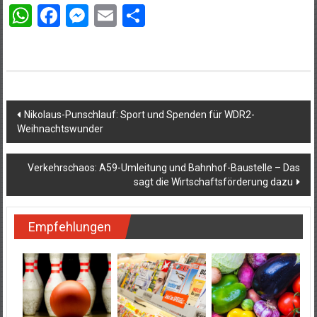
WhatsApp
Facebook
Messenger
Email
Teilen
Beitragsnavigation
Nikolaus-Punschlauf: Sport und Spenden für WDR2-
Weihnachtswunder
Verkehrschaos: A59-Umleitung und Bahnhof-Baustelle – Das
sagt die Wirtschaftsförderung dazu
Empfehlungen