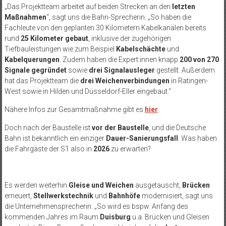
„Das Projektteam arbeitet auf beiden Strecken an den
letzten
Maßnahmen
“, sagt uns die Bahn-Sprecherin. „So haben die
Fachleute von den geplanten 30 Kilometern Kabelkanälen bereits
rund
25 Kilometer gebaut
, inklusive der zugehörigen
Tiefbauleistungen wie zum Beispiel
Kabelschächte
und
Kabelquerungen
. Zudem haben die Expert:innen knapp
200 von 270
Signale gegründet
sowie
drei Signalausleger
gestellt. Außerdem
hat das Projektteam die
drei Weichenverbindungen
in Ratingen-
West sowie in Hilden und Düsseldorf-Eller eingebaut.“
Nähere Infos zur Gesamtmaßnahme gibt es
hier
.
Doch nach der Baustelle ist
vor der Baustelle
, und die Deutsche
Bahn ist bekanntlich ein einziger
Dauer-Sanierungsfall
. Was haben
die Fahrgäste der S1 also in
2026
zu erwarten?
Es werden weiterhin
Gleise und Weichen
ausgetauscht,
Brücken
erneuert,
Stellwerkstechnik
und
Bahnhöfe
modernisiert, sagt uns
die Unternehmensprecherin: „So wird es bspw. Anfang des
kommenden Jahres im Raum
Duisburg
u.a. Brücken und Gleisen