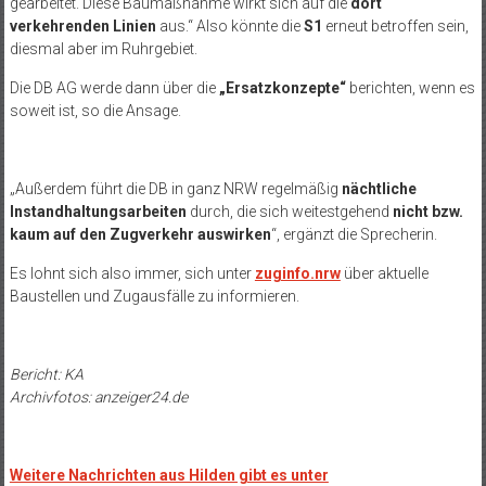
gearbeitet. Diese Baumaßnahme wirkt sich auf die
dort
verkehrenden Linien
aus.“ Also könnte die
S1
erneut betroffen sein,
diesmal aber im Ruhrgebiet.
Die DB AG werde dann über die
„Ersatzkonzepte“
berichten, wenn es
soweit ist, so die Ansage.
„Außerdem führt die DB in ganz NRW regelmäßig
nächtliche
Instandhaltungsarbeiten
durch, die sich weitestgehend
nicht bzw.
kaum auf den Zugverkehr auswirken
“, ergänzt die Sprecherin.
Es lohnt sich also immer, sich unter
zuginfo.nrw
über aktuelle
Baustellen und Zugausfälle zu informieren.
Bericht: KA
Archivfotos: anzeiger24.de
Weitere Nachrichten aus Hilden gibt es unter