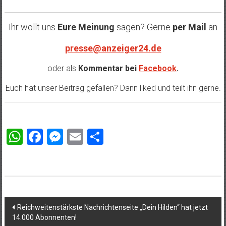
Ihr wollt uns
Eure Meinung
sagen? Gerne
per Mail
an
presse@anzeiger24.de
oder als
Kommentar bei
Facebook
.
Euch hat unser Beitrag gefallen? Dann liked und teilt ihn gerne.
WhatsApp
Facebook
Messenger
Email
Teilen
Beitragsnavigation
Reichweitenstärkste Nachrichtenseite „Dein Hilden“ hat jetzt
14.000 Abonnenten!