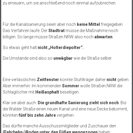
zu erneuern, um sie anschließend noch einmal aufzubrechen.
Für die Kanalsanierung seien aber noch
keine Mittel
freigegeben.
Das Verfahren laufe. Der
Stadtrat
müsse die Maßnahme noch
billigen. So lange müsse Straßen.NRW also noch
abwarten
.
So etwas geht halt
nicht „Holterdiepolter“.
Die Umstände sind also so
unwägbar
wie die Straße selber.
Eine verlässliches
Zeitfenster
konnte Stuhlträger daher
nicht
geben.
Aber immerhin: Im kommenden
Sommer
wolle Straßen.NRW die
Schlaglöcher mit
Heißasphalt
beseitigen.
Klar sei aber auch:
Die grundhafte Sanierung zieht sich noch
. Bis
die Walder Straße einen neuen Kanal und eine neue Decke bekommt,
könnten
fünf bis zehn Jahre
vergehen.
Das dürfte manche Ausschussmitglieder und Zuschauer den
(Fahrbahn-)Boden unter den Füßen weggezogen
haben.