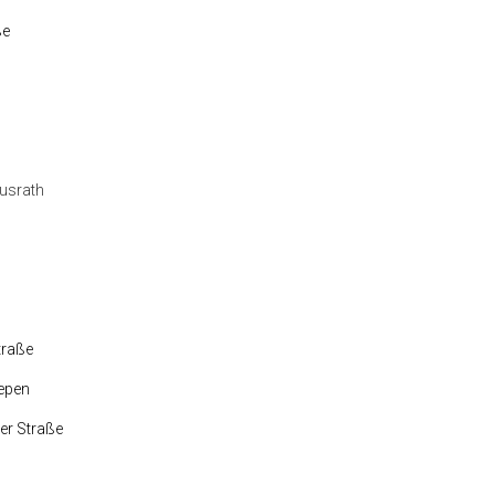
ße
eusrath
traße
iepen
er Straße