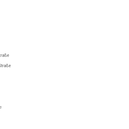
traße
Straße
e