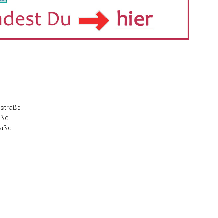
hstraße
aße
raße