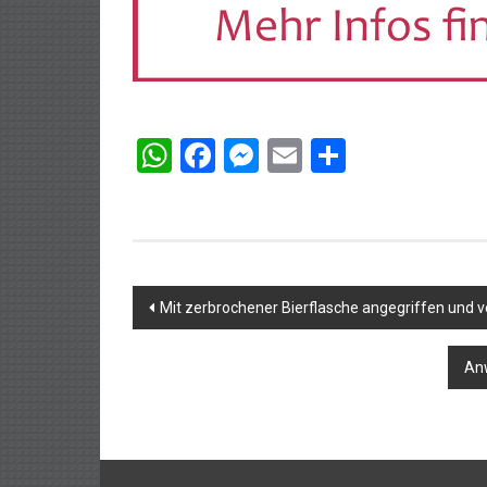
WhatsApp
Facebook
Messenger
Email
Teilen
Beitragsnavigation
Mit zerbrochener Bierflasche angegriffen und v
Anw