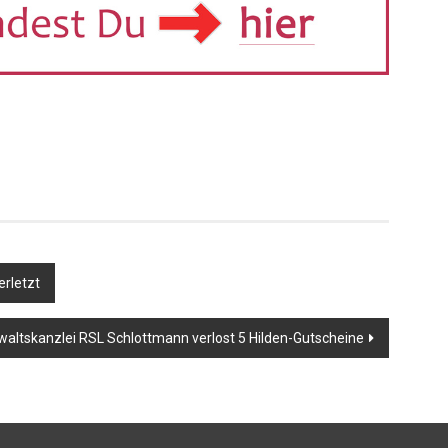
erletzt
altskanzlei RSL Schlottmann verlost 5 Hilden-Gutscheine