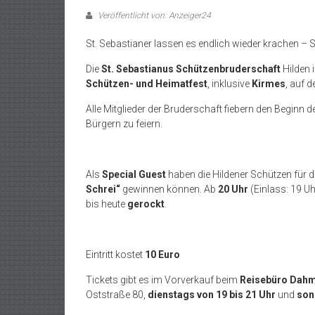
Veröffentlicht von: Anzeiger24
St. Sebastianer lassen es endlich wieder krachen – Sp
Die
St. Sebastianus Schützenbruderschaft
Hilden 
Schützen- und Heimatfest
, inklusive
Kirmes
, auf 
Alle Mitglieder der Bruderschaft fiebern den Beginn
Bürgern zu feiern.
Als
Special Guest
haben die Hildener Schützen für 
Schrei“
gewinnen können. Ab
20 Uhr
(Einlass: 19 Uh
bis heute
gerockt
.
Eintritt kostet
10 Euro
Tickets gibt es im Vorverkauf beim
Reisebüro Dah
Oststraße 80,
dienstags von 19 bis 21 Uhr
und
son