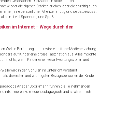
ierenden Gesprächen. Die Mädchen sollen durch
r wieder die eigenen Stärken erleben, aber gleichzeitig auch
en lernen, ihre persönlichen Grenzen mutig und selbstbewusst
s alles mit viel Spannung und Spaß!
siken im Internet – Wege durch den
len Welt in Berührung, daher wird eine frühe Medienerziehung
sonders auf Kinder eine große Faszination aus. Alles möchte
uch nichts, wenn Kinder einen verantwortungsvollen und
rweile wird in den Schulen im Unterricht verstärkt
n als die ersten und wichtigsten Bezugspersonen der Kinder in
ienpädagoge Ansgar Sporkmann führen die Teilnehmenden
nd informieren zu medienpädagogisch und strafrechtlich