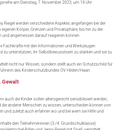
ragsreihe am Dienstag, 7. November 2023, um 19 Uhr
ny Riegel werden verschiedene Aspekte, angefangen bei der
 eigenen Körper, Grenzen und Privatsphäre, bis hin zu der
en und angemessen darauf reagieren können.
che Fachkräfte mit den Informationen und Werkzeugen
 zu unterstützen, ihr Selbstbewusstsein zu stärken und sie zu
telt nicht nur Wissen, sondern stellt auch ein Schutzschild für
führerin des Kinderschutzbundes OV Hilden/Haan.
. Gewalt
rn auch die Kinder sollen altersgerecht sensibilisiert werden,
nd die anderer Menschen zu wissen, unterscheiden können von
 und zuletzt auch erfahren wo und bei wem sie Hilfe und
halte den Teilnehmerinnen (3./4. Grundschulklasse)
e Hentschel-Billen und Jenny Riegel mit Spaß vermittelt