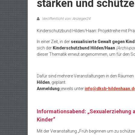
stärken und schütz
Veröffentlicht von: Anzeiger24
Kinderschutzbund Hilden/Haan: Projektreihe mit Präv
In einer Zeit, in der
sexualisierte Gewalt gegen Kin
sich der
Kinderschutzbund Hilden/Haan
(Archivpo
dieser Thematik erneut angenommen, um für den Schu
Dafür sind mehrere Veranstaltungen in den Räumen
Hilden
, geplant.
Anmeldung
jeweils unter
info@dksb-hildenhaan.d
Informationsabend: „Sexualerziehung a
Kinder“
Mit der Veranstaltung „Früh beginnen um zu schütze