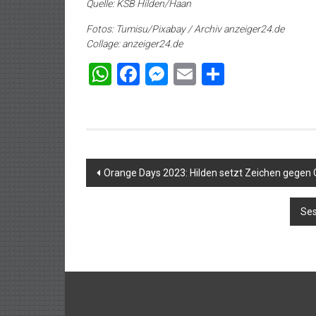
Quelle: KSB Hilden/Haan
Fotos: Tumisu/Pixabay / Archiv anzeiger24.de
Collage: anzeiger24.de
WhatsApp
Facebook
Messenger
Email
Teilen
Beitragsnavigation
Orange Days 2023: Hilden setzt Zeichen gegen
Ses