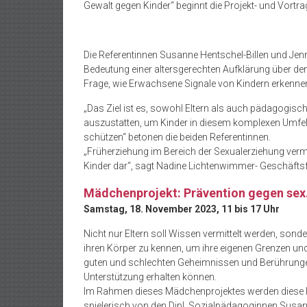
Gewalt gegen Kinder“ beginnt die Projekt- und Vort
Die Referentinnen Susanne Hentschel-Billen und Jen
Bedeutung einer altersgerechten Aufklärung über den
Frage, wie Erwachsene Signale von Kindern erkenn
„Das Ziel ist es, sowohl Eltern als auch pädagogis
auszustatten, um Kinder in diesem komplexen Umfeld
schützen“ betonen die beiden Referentinnen.
„Früherziehung im Bereich der Sexualerziehung vermit
Kinder dar“, sagt Nadine Lichtenwimmer- Geschäfts
Mädchenprojekt: Prävention gegen sex
Samstag, 18. November 2023, 11 bis 17 Uhr
Nicht nur Eltern soll Wissen vermittelt werden, sonde
ihren Körper zu kennen, um ihre eigenen Grenzen u
guten und schlechten Geheimnissen und Berührungen
Unterstützung erhalten können.
Im Rahmen dieses Mädchenprojektes werden diese In
spielerisch von den Dipl. Sozialpädagoginnen Susann