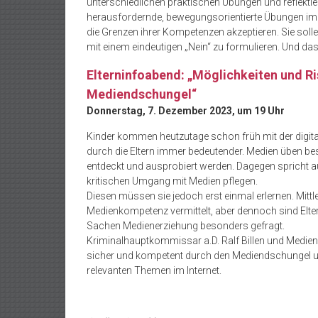
unterschiedlichen praktischen Übungen und reflekt
herausfordernde, bewegungsorientierte Übungen imme
die Grenzen ihrer Kompetenzen akzeptieren. Sie soll
mit einem eindeutigen „Nein“ zu formulieren. Und da
Elterninfoabend: „Möglichkeiten und Ri
Mediendschungel“
Donnerstag, 7. Dezember 2023, um 19 Uhr
Kinder kommen heutzutage schon früh mit der digita
durch die Eltern immer bedeutender. Medien üben be
entdeckt und ausprobiert werden. Dagegen spricht a
kritischen Umgang mit Medien pflegen.
Diesen müssen sie jedoch erst einmal erlernen. Mittle
Medienkompetenz vermittelt, aber dennoch sind Elter
Sachen Medienerziehung besonders gefragt.
Kriminalhauptkommissar a.D. Ralf Billen und Med
sicher und kompetent durch den Mediendschungel u
relevanten Themen im Internet.