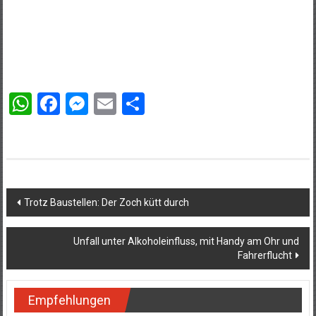
WhatsApp
Facebook
Messenger
Email
Teilen
Beitragsnavigation
Trotz Baustellen: Der Zoch kütt durch
Unfall unter Alkoholeinfluss, mit Handy am Ohr und
Fahrerflucht
Empfehlungen