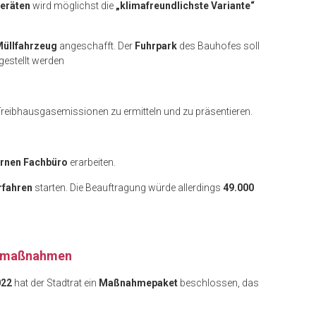
eräten
wird möglichst die
„klimafreundlichste Variante“
Müllfahrzeug
angeschafft. Der
Fuhrpark
des Bauhofes soll
estellt werden
reibhausgasemissionen zu ermitteln und zu präsentieren.
ernen Fachbüro
erarbeiten.
rfahren
starten. Die Beauftragung würde allerdings
49.000
gsmaßnahmen
022
hat der Stadtrat ein
Maßnahmepaket
beschlossen, das