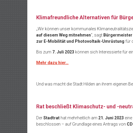
Klimafreundliche Alternativen für Bürg
„Wir können unser kommunales Klimaneutralitätsziel
auf diesem Weg mitnehmen
“, sagt
Bürgermeister
zur E-Mobilität und Photovoltaik-Umrüstung
für 
Bis zum
7. Juli 2023
können sich Interessierte für ei
Mehr dazu hier…
Und was macht die Stadt Hilden an ihrem eigenen B
Rat beschließt Klimaschutz- und -neutr
Der
Stadtrat
hat mehrheitlich am
21. Juni 2023
eine
beschlossen – auf Grundlage eines Antrags von
CDU