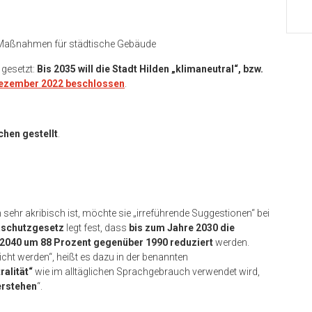
 Maßnahmen für städtische Gebäude
 gesetzt:
Bis 2035 will die Stadt Hilden „klimaneutral“, bzw.
ezember 2022 beschlossen
.
chen gestellt
.
sehr akribisch ist, möchte sie „irreführende Suggestionen“ bei
aschutzgesetz
legt fest, dass
bis zum Jahre 2030 die
2040 um 88 Prozent gegenüber 1990 reduziert
werden.
icht werden“, heißt es dazu in der benannten
ralität“
wie im alltäglichen Sprachgebrauch verwendet wird,
erstehen
“.