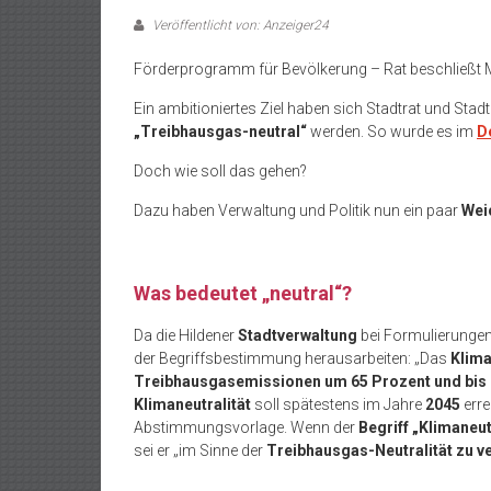
Veröffentlicht von: Anzeiger24
Förderprogramm für Bevölkerung – Rat beschließt
Ein ambitioniertes Ziel haben sich Stadtrat und Stadt
„Treibhausgas-neutral“
werden. So wurde es im
D
Doch wie soll das gehen?
Dazu haben Verwaltung und Politik nun ein paar
Wei
Was bedeutet „neutral“?
Da die Hildener
Stadtverwaltung
bei Formulierungen 
der Begriffsbestimmung herausarbeiten: „Das
Klim
Treibhausgasemissionen um 65 Prozent und bis 
Klimaneutralität
soll spätestens im Jahre
2045
erre
Abstimmungsvorlage. Wenn der
Begriff „Klimaneut
sei er „im Sinne der
Treibhausgas-Neutralität zu v