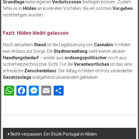
Grundlage
keine eigenen
Verbotszonen
festlegen können. Zudem
fehle es in
Hilden
an konkreten Vorfällen, die ein solches
Vorgehen
rechtfertigen würden.
Fazit: Hilden bleibt gelassen
Nach aktuellem
Stand
ist die Legalisierung von
Cannabis
in Hilden
kein Anlass zur Sorge. Die
Stadtverwaltung
sieht keinen akuten
Handlungsbedarf
– weder aus
ordnungspolitischer
noch aus
sicherheitstechnischer Sicht. Für die
Verantwortlichen
ist das eine
erfreuliche
Zwischenbilanz
: Der Alltag in Hilden ist trotz veränderter
Gesetzeslage
weitgehend unverändert geblieben.
WhatsApp
Facebook
Messenger
Email
Teilen
Beitragsnavigation
Nicht verpassen: Ein Stück Portugal in Hilden