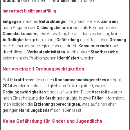
Stadtbild
oder die öffentliche
Sicherheit
zu haben.
Innenstadt bleibt unauffällig
Entgegen
mancher
Befürchtungen
zeigt sich Hildens
Zentrum
nach Angaben der
Ordnungsbehörde
nicht als Brennpunkt des
Cannabiskonsums
. Die Verwaltung betont, dass es bislang keine
Auffälligkeiten
gebe, die eine
Gefährdung
der öffentlichen
Ordnung
oder Sicherheit nahelegten – weder durch
Konsumierende
noch
durch illegale
Verkaufsaktivitäten
. Auch andere
Stadtbereiche
seien nicht als Problemzonen
identifiziert
worden.
Nur vereinzelt Ordnungswidrigkeiten
Seit
Inkrafttreten
des neuen
Konsumcannabisgesetzes
im April
2024
wurden in Hilden lediglich drei Fälle registriert, die als
Ordnungswidrigkeiten
eingestuft wurden. Diese
Verstöße
waren
nach Einschätzung der
Stadt
geringfügig. In zwei
Fällen
informierte
man lediglich die
Erziehungsberechtigten
, was auf einen eher
geringen
Handlungsbedarf
schließen lässt.
Keine Gefährdung für Kinder und Jugendliche