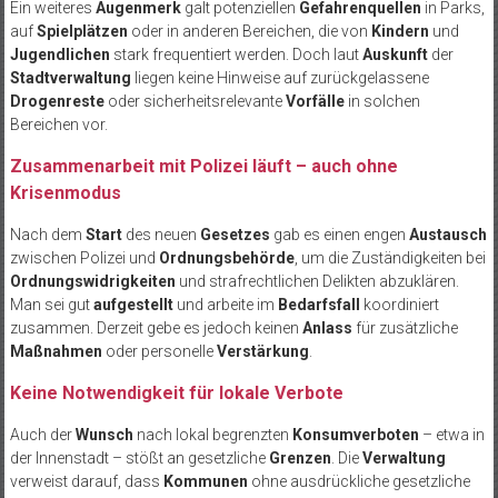
Ein weiteres
Augenmerk
galt potenziellen
Gefahrenquellen
in Parks,
auf
Spielplätzen
oder in anderen Bereichen, die von
Kindern
und
Jugendlichen
stark frequentiert werden. Doch laut
Auskunft
der
Stadtverwaltung
liegen keine Hinweise auf zurückgelassene
Drogenreste
oder sicherheitsrelevante
Vorfälle
in solchen
Bereichen vor.
Zusammenarbeit mit Polizei läuft – auch ohne
Krisenmodus
Nach dem
Start
des neuen
Gesetzes
gab es einen engen
Austausch
zwischen Polizei und
Ordnungsbehörde
, um die Zuständigkeiten bei
Ordnungswidrigkeiten
und strafrechtlichen Delikten abzuklären.
Man sei gut
aufgestellt
und arbeite im
Bedarfsfall
koordiniert
zusammen. Derzeit gebe es jedoch keinen
Anlass
für zusätzliche
Maßnahmen
oder personelle
Verstärkung
.
Keine Notwendigkeit für lokale Verbote
Auch der
Wunsch
nach lokal begrenzten
Konsumverboten
– etwa in
der Innenstadt – stößt an gesetzliche
Grenzen
. Die
Verwaltung
verweist darauf, dass
Kommunen
ohne ausdrückliche gesetzliche