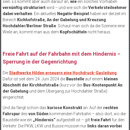
sein. Es kommt aber auch darauf an,
wie
ein solches Vorhaben
vernünftig strukturiert
wird – und wie sich die
Verkehrsteilnehmer
dabei verhalten
. Ein aktuelles
Negativ-Beispiel
haben wir derzeit im
Bereich
Kichhofstraße, An der Gabelung und Kreuzung
Hochdahler/Berliner Straße
. Schaut man sich da die Szenerie eine
Weile an, kommt man aus dem
Kopfschütteln
nicht heraus.
Freie Fahrt auf der Fahrbahn mit dem Hindernis –
Sperrung in der Gegenrichtung
Die
Stadtwerke Hilden erneuern eine Hochdruck-Gasleitung
.
Dafür ist seit dem 24. Juni 2024 die
Baustelle
auf einem
kleinen
Abschnitt der Kirchhofstraße
(kurz vor der
Bus-Knotenpunkt An
der Gabelung
und dem Übergang zur Hochdahler Straße)
eingerichtet.
Und da fängt schon das
kuriose Konstrukt
an: Auf der
rechten
Fahrspur
des
von Süden
kommenden Fahrbahn – also dort, wo die
Baustelle wie ein
„Hindernis“
aufgestellt ist – gilt
freie Fahrt
für den
Verkehr. Die PKW, LKW und Busse müssen nur
links daran vorbei