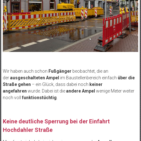
Wir haben auch schon
Fußgänger
beobachtet, die an
der
ausgeschalteten Ampel
im Baustellenbereich einfach
über die
Straße gehen
– ein Glück, dass dabei noch
keiner
angefahren
wurde. Dabei ist die
andere Ampel
wenige Meter weiter
noch voll
funktionstüchtig
.
Keine deutliche Sperrung bei der Einfahrt
Hochdahler Straße