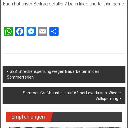
Euch hat unser Beitrag gefallen? Dann liked und teilt ihn gerne.
WhatsApp
Facebook
Messenger
Email
Teilen
Beitragsnavigation
S28: Streckensperrung wegen Bauarbeiten in den
Sommerferien
Sommer-Großbaustelle auf A1 bei Leverkusen: Wieder
Vollsperrung
Empfehlungen