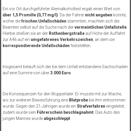
Ein vor Ort durchgeführter Atemalkoholtest ergab einen Wert von
über 1,5 Promille (0,77 mg/l)
. Da der Fahrer
nicht angeben
konnte,
woher die
frischen Unfallschäden
stammten, machten sich die
Beamten selbst auf die Suche nach der
vermeintlichen Unfallstelle
.
Hierbei stießen sie an der
Rothenbergstraße
auf Höhe der Auffahrt
zur A46 auf ein
umgefahrenes Verkehrszeichen
, an dem sie
korrespondierende Unfallschäden
feststellten.
Insgesamt beläuft sich der bei dem Unfall entstandene Sachschaden
auf eine Summe von über
3.000 Euro
.
Die Konsequenzen für den Wuppertaler: Er musste mit zur Wache,
wo zur weiteren Beweisführung eine
Blutprobe
bei ihm entnommen
wurde. Gegen den 21-Jährigen wurde ein
Strafverfahren
eingeleitet,
zudem wurde sein
Führerschein beschlagnahmt
. Das Auto des
jungen Mannes wurde
abgeschleppt
.