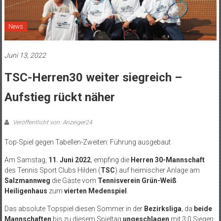
News
Juni 13, 2022
TSC-Herren30 weiter siegreich –
Aufstieg rückt näher
Veröffentlicht von: Anzeiger24
Top-Spiel gegen Tabellen-Zweiten: Führung ausgebaut
Am Samstag,
11. Juni 2022
, empfing die
Herren 30-Mannschaft
des Tennis Sport Clubs Hilden (
TSC
) auf heimischer Anlage am
Salzmannweg
die Gäste vom
Tennisverein Grün-Weiß
Heiligenhaus
zum
vierten Medenspiel
.
Das absolute Topspiel diesen Sommer in der
Bezirksliga
, da
beide
Mannschaften
bis zu diesem Spieltag
ungeschlagen
mit 3:0 Siegen