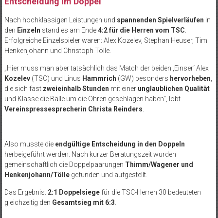
Entscheidung im Doppel
Nach hochklassigen Leistungen und
spannenden Spielverläufen
in
den
Einzeln
stand es am Ende
4:2 für die Herren
vom TSC
.
Erfolgreiche Einzelspieler waren: Alex Kozelev, Stephan Heuser, Tim
Henkenjohann und Christoph Tölle.
„Hier muss man aber tatsächlich das Match der beiden ‚Einser‘ Alex
Kozelev
(TSC) und Linus
Hammrich
(GW) besonders
hervorheben
,
die sich fast
zweieinhalb Stunden
mit einer
unglaublichen Qualität
und Klasse die Bälle um die Ohren geschlagen haben“, lobt
Vereinspressesprecherin Christa Reinders
.
Also musste die
endgültige Entscheidung in den Doppeln
herbeigeführt werden. Nach kurzer Beratungszeit wurden
gemeinschaftlich die Doppelpaarungen
Thimm/Wagener und
Henkenjohann/Tölle
gefunden und aufgestellt.
Das Ergebnis:
2:1 Doppelsiege
für die TSC-Herren 30 bedeuteten
gleichzeitig den
Gesamtsieg mit 6:3
.