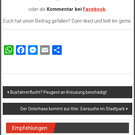
oder als
Kommentar bei
Facebook
.
Euch hat unser Beitrag gefallen? Dann liked und teilt ihn gerne.
WhatsApp
Facebook
Messenger
Email
Teilen
Beitragsnavigation
Busfahrerflucht? Peugeot an Kreuzung beschädigt
Der Osterhase kommt zur Itter: Eiersuche im Stadtpark
Empfehlungen