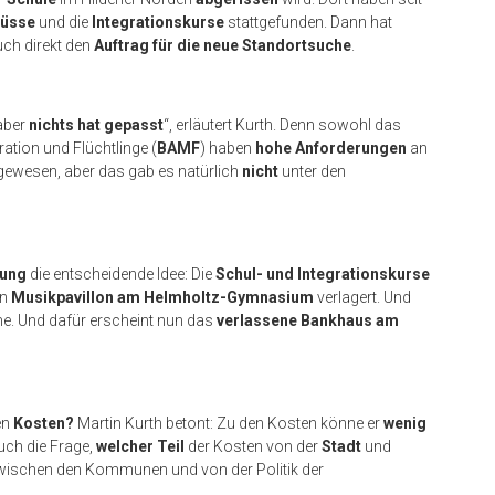
lüsse
und die
Integrationskurse
stattgefunden. Dann hat
ch direkt den
Auftrag für die neue Standortsuche
.
aber
nichts hat gepasst
“, erläutert Kurth. Denn sowohl das
tion und Flüchtlinge (
BAMF
) haben
hohe Anforderungen
an
ewesen, aber das gab es natürlich
nicht
unter den
tung
die entscheidende Idee: Die
Schul- und Integrationskurse
en
Musikpavillon am Helmholtz-Gymnasium
verlagert. Und
e. Und dafür erscheint nun das
verlassene Bankhaus am
en
Kosten?
Martin Kurth betont: Zu den Kosten könne er
wenig
uch die Frage,
welcher Teil
der Kosten von der
Stadt
und
wischen den Kommunen und von der Politik der