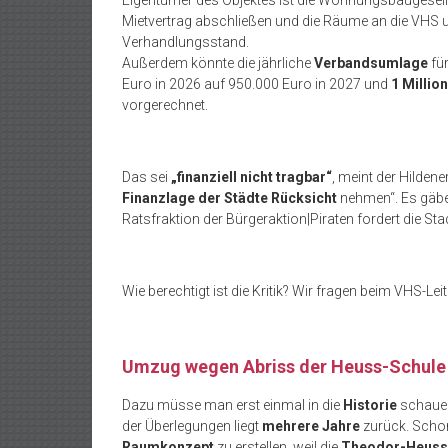
Eigentümer des Objektes ist die Wohnungsbaugesel
Mietvertrag abschließen und die Räume an die VHS 
Verhandlungsstand.
Außerdem könnte die jährliche
Verbandsumlage
für
Euro in 2026 auf 950.000 Euro in 2027 und
1 Millio
vorgerechnet.
Das sei
„finanziell nicht tragbar“
, meint der Hildene
Finanzlage der Städte Rücksicht
nehmen“. Es gäbe 
Ratsfraktion der Bürgeraktion|Piraten fordert die S
Wie berechtigt ist die Kritik? Wir fragen beim VHS-Leit
Umzug wegen Abriss der Heuss-Schule 
Dazu müsse man erst einmal in die
Historie
schauen
der Überlegungen liegt
mehrere Jahre
zurück. Scho
Raumkonzept
zu erstellen, weil die
Theodor-Heuss