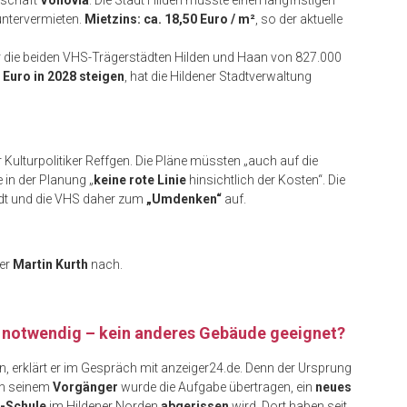
lschaft
Vonovia
. Die Stadt Hilden müsste einen langfristigen
untervermieten.
Mietzins: ca. 18,50 Euro / m²
, so der aktuelle
 die beiden VHS-Trägerstädten Hilden und Haan von 827.000
n Euro in 2028 steigen
, hat die Hildener Stadtverwaltung
r Kulturpolitiker Reffgen. Die Pläne müssten „auch auf die
in der Planung „
keine rote Linie
hinsichtlich der Kosten“. Die
tadt und die VHS daher zum
„Umdenken“
auf.
er
Martin Kurth
nach.
notwendig – kein anderes Gebäude geeignet?
, erklärt er im Gespräch mit anzeiger24.de. Denn der Ursprung
n seinem
Vorgänger
wurde die Aufgabe übertragen, ein
neues
-Schule
im Hildener Norden
abgerissen
wird. Dort haben seit