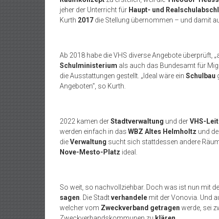
jeher der Unterricht für
Haupt- und Realschulabsch
Kurth
2017
die Stellung übernommen – und damit au
Ab 2018 habe die VHS diverse Angebote überprüft, „
Schulministerium
als auch das Bundesamt für Migra
die Ausstattungen gestellt. „Ideal wäre ein
Schulbau
g
Angeboten“, so Kurth.
2022 kamen der
Stadtverwaltung
und der
VHS-Lei
werden einfach in das
WBZ Altes Helmholtz
und d
die
Verwaltung
sucht sich stattdessen andere Räum
Nove-Mesto-Platz
ideal.
So weit, so nachvollziehbar. Doch was ist nun mit d
sagen
. Die Stadt
verhandele
mit der Vonovia. Und a
welcher vom
Zweckverband getragen
werde, sei z
Zweckverbandskommunen zu
klären
.