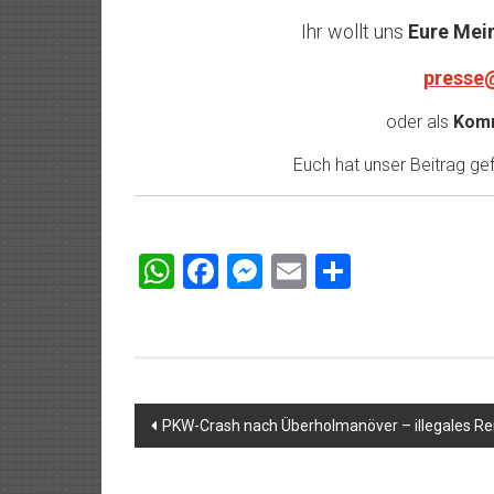
Ihr wollt uns
Eure Mei
presse
oder als
Komm
Euch hat unser Beitrag gefa
WhatsApp
Facebook
Messenger
Email
Teilen
Beitragsnavigation
PKW-Crash nach Überholmanöver – illegales R