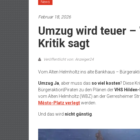
News
Februar 18, 2026
Umzug wird teuer – 
Kritik sagt
Veröffentlicht von: Anzeiger24
Vom Alten Helmholtz ins alte Bankhaus – Bürgeraktion
Umzug Ja
, aber muss das
so viel kosten
? Diese Kr
Bürgeraktion|Piraten zu den Plänen der
VHS Hilden
vom Alten Helmholtz (WBZ) an der Gerresheimer Str
Město-Platz verlegt
werden.
Und das wird
nicht günstig
.