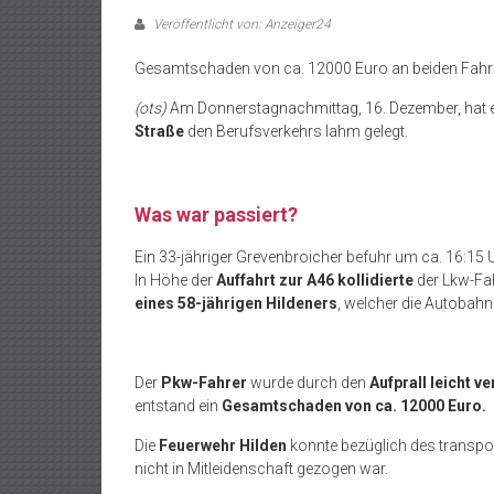
Veröffentlicht von: Anzeiger24
Gesamtschaden von ca. 12000 Euro an beiden Fah
(ots)
Am Donnerstagnachmittag, 16. Dezember, hat 
Straße
den Berufsverkehrs lahm gelegt.
Was war passiert?
Ein 33-jähriger Grevenbroicher befuhr um ca. 16:15 
In Höhe der
Auffahrt zur A46
kollidierte
der Lkw-Fa
eines 58-jährigen Hildeners
, welcher die Autobahn
Der
Pkw-Fahrer
wurde durch den
Aufprall leicht ve
entstand ein
Gesamtschaden von ca. 12000 Euro.
Die
Feuerwehr Hilden
konnte bezüglich des transpor
nicht in Mitleidenschaft gezogen war.