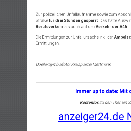
Zur polizeilichen Unfallaufnahme sowie zum Absch
Straße
für drei Stunden gesperrt
. Das hatte Ausw
Berufsverkehr
als auch auf den
Verkehr der A46
.
Die Ermittlungen zur Unfallursache inkl. der
Ampelsc
Ermittlungen.
Quelle/Symbolfoto: Kreispolizei Mettmann
Immer up to date: Mit
Kostenlos
zu den Themen Sh
anzeiger24.de N