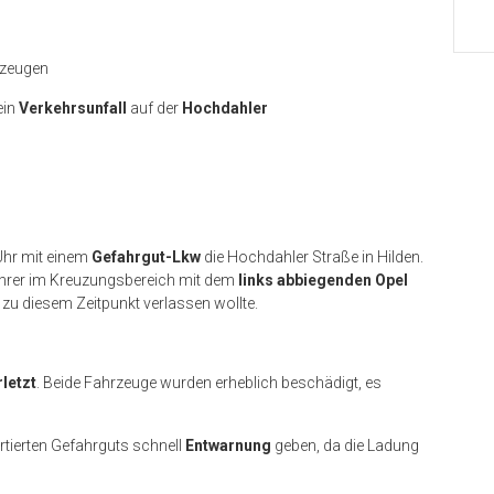
rzeugen
ein
Verkehrsunfall
auf der
Hochdahler
Uhr mit einem
Gefahrgut-Lkw
die Hochdahler Straße in Hilden.
hrer im Kreuzungsbereich mit dem
links abbiegenden Opel
 zu diesem Zeitpunkt verlassen wollte.
rletzt
. Beide Fahrzeuge wurden erheblich beschädigt, es
tierten Gefahrguts schnell
Entwarnung
geben, da die Ladung