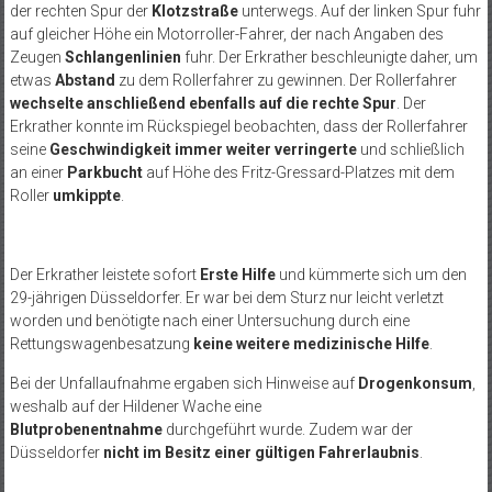
der rechten Spur der
Klotzstraße
unterwegs. Auf der linken Spur fuhr
auf gleicher Höhe ein Motorroller-Fahrer, der nach Angaben des
Zeugen
Schlangenlinien
fuhr. Der Erkrather beschleunigte daher, um
etwas
Abstand
zu dem Rollerfahrer zu gewinnen. Der Rollerfahrer
wechselte anschließend ebenfalls auf die rechte Spur
. Der
Erkrather konnte im Rückspiegel beobachten, dass der Rollerfahrer
seine
Geschwindigkeit immer weiter verringerte
und schließlich
an einer
Parkbucht
auf Höhe des Fritz-Gressard-Platzes mit dem
Roller
umkippte
.
Der Erkrather leistete sofort
Erste Hilfe
und kümmerte sich um den
29-jährigen Düsseldorfer. Er war bei dem Sturz nur leicht verletzt
worden und benötigte nach einer Untersuchung durch eine
Rettungswagenbesatzung
keine weitere medizinische Hilfe
.
Bei der Unfallaufnahme ergaben sich Hinweise auf
Drogenkonsum
,
weshalb auf der Hildener Wache eine
Blutprobenentnahme
durchgeführt wurde. Zudem war der
Düsseldorfer
nicht im Besitz einer gültigen Fahrerlaubnis
.