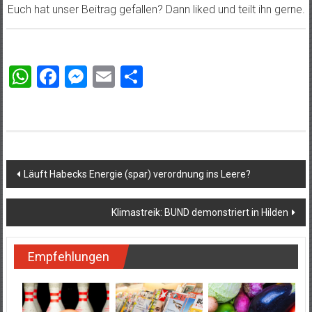
Euch hat unser Beitrag gefallen? Dann liked und teilt ihn gerne.
WhatsApp
Facebook
Messenger
Email
Teilen
Beitragsnavigation
Läuft Habecks Energie (spar) verordnung ins Leere?
Klimastreik: BUND demonstriert in Hilden
Empfehlungen