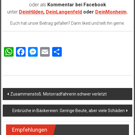
oder als
Kommentar bei
Facebook
unter
DeinHilden
,
DeinLangenfeld
oder
DeinMonheim
.
Euch hat unser Beitrag gefallen? Dann liked und teilt ihn gerne.
WhatsApp
Facebook
Messenger
Email
Teilen
Beitragsnavigation
Zusammenstoß: Motorradfahrerin schwer verletzt
Einbrüche in Bäckereien: Geringe Beute, aber viele Schäden
Empfehlungen