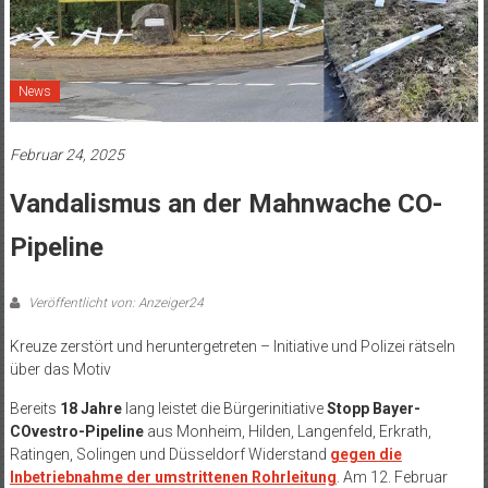
News
Februar 24, 2025
Vandalismus an der Mahnwache CO-
Pipeline
Veröffentlicht von: Anzeiger24
Kreuze zerstört und heruntergetreten – Initiative und Polizei rätseln
über das Motiv
Bereits
18 Jahre
lang leistet die Bürgerinitiative
Stopp Bayer-
COvestro-Pipeline
aus Monheim, Hilden, Langenfeld, Erkrath,
Ratingen, Solingen und Düsseldorf Widerstand
gegen die
Inbetriebnahme der umstrittenen Rohrleitung
. Am 12. Februar