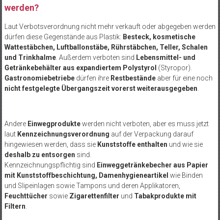
werden?
Laut Verbotsverordnung nicht mehr verkauft oder abgegeben werden
dürfen diese Gegenstände aus Plastik:
Besteck, kosmetische
Wattestäbchen, Luftballonstäbe, Rührstäbchen, Teller, Schalen
und Trinkhalme
. Außerdem verboten sind
Lebensmittel- und
Getränkebehälter aus expandiertem Polystyrol
(Styropor).
Gastronomiebetriebe
dürfen ihre
Restbestände
aber für eine noch
nicht festgelegte Übergangszeit vorerst weiterausgegeben
.
Andere
Einwegprodukte
werden nicht verboten, aber es muss jetzt
laut
Kennzeichnungsverordnung
auf der Verpackung darauf
hingewiesen werden, dass sie
Kunststoffe enthalten
und wie sie
deshalb zu entsorgen
sind.
Kennzeichnungspflichtig sind
Einweggetränkebecher aus Papier
mit Kunststoffbeschichtung, Damenhygieneartikel
wie Binden
und Slipeinlagen sowie Tampons und deren Applikatoren,
Feuchttücher
sowie
Zigarettenfilter
und
Tabakprodukte mit
Filtern
.