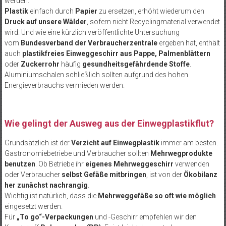
werden.
Plastik
einfach durch
Papier
zu ersetzen, erhöht wiederum den
Druck auf unsere Wälder
, sofern nicht Recyclingmaterial verwendet
wird. Und wie eine kürzlich veröffentlichte Untersuchung
vom
Bundesverband der Verbraucherzentrale
ergeben hat, enthält
auch
plastikfreies Einweggeschirr aus Pappe, Palmenblättern
oder
Zuckerrohr
häufig
gesundheitsgefährdende Stoffe
.
Aluminiumschalen schließlich sollten aufgrund des hohen
Energieverbrauchs vermieden werden.
Wie gelingt der Ausweg aus der Einwegplastikflut?
Grundsätzlich ist der
Verzicht auf Einwegplastik
immer am besten.
Gastronomiebetriebe und Verbraucher sollten
Mehrwegprodukte
benutzen
. Ob Betriebe ihr
eigenes Mehrweggeschirr
verwenden
oder Verbraucher
selbst Gefäße mitbringen
, ist von der
Ökobilanz
her zunächst nachrangig
.
Wichtig ist natürlich, dass die
Mehrweggefäße so oft wie möglich
eingesetzt werden.
Für
„To go“-Verpackungen
und -Geschirr empfehlen wir den