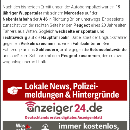
Nach den bisherigen Ermittlungen der Autobahnpolizei war ein
19-
jähriger Wuppertaler
mit seinem
Mercedes
auf der
Nebenfahrbahn
der
A 46
in Richtung Brilon unterwegs. Er passierte
zunächst von der rechten Seite her den
Peugeot
eines 20 Jahre alten
Fahrers aus Witten. Sogleich
wechselte er spontan und
rechtswidrig
auf die
Hauptfahrbahn
. Dabei stieß der Unglücksfahrer
gegen ein
Verkehrszeichen
und einen
Fahrbahnteiler
. Sein
Fahrzeug kam ins
Schleudern
, prallte gegen die
Betonschutzwände
und stieß zum Schluss mit dem
Peugeot zusammen
, den er zuvor
waghalsig überholt hatte.