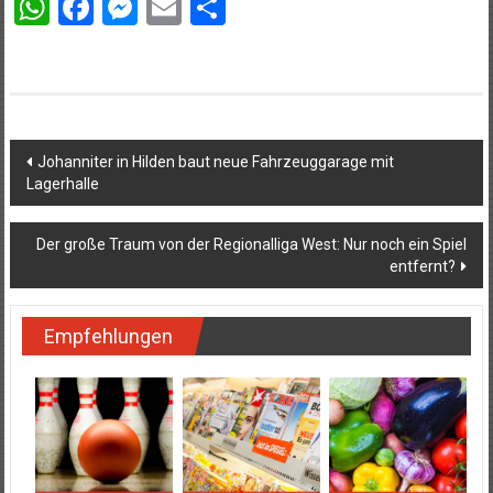
WhatsApp
Facebook
Messenger
Email
Teilen
Beitragsnavigation
Johanniter in Hilden baut neue Fahrzeuggarage mit
Lagerhalle
Der große Traum von der Regionalliga West: Nur noch ein Spiel
entfernt?
Empfehlungen