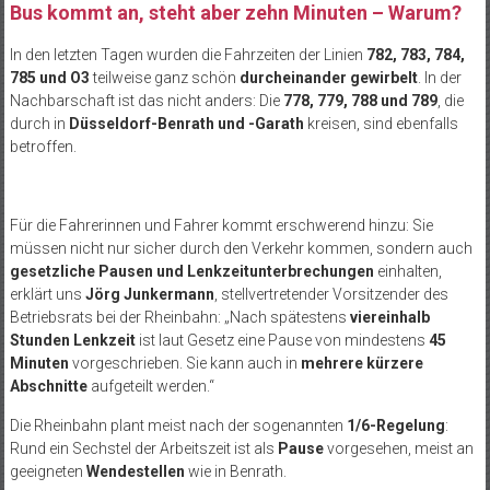
Bus kommt an, steht aber zehn Minuten – Warum?
In den letzten Tagen wurden die Fahrzeiten der Linien
782, 783, 784,
785 und O3
teilweise ganz schön
durcheinander gewirbelt
. In der
Nachbarschaft ist das nicht anders: Die
778, 779, 788 und 789
, die
durch in
Düsseldorf-Benrath und -Garath
kreisen, sind ebenfalls
betroffen.
Für die Fahrerinnen und Fahrer kommt erschwerend hinzu: Sie
müssen nicht nur sicher durch den Verkehr kommen, sondern auch
gesetzliche Pausen und Lenkzeitunterbrechungen
einhalten,
erklärt uns
Jörg Junkermann
, stellvertretender Vorsitzender des
Betriebsrats bei der Rheinbahn: „Nach spätestens
viereinhalb
Stunden Lenkzeit
ist laut Gesetz eine Pause von mindestens
45
Minuten
vorgeschrieben. Sie kann auch in
mehrere kürzere
Abschnitte
aufgeteilt werden.“
Die Rheinbahn plant meist nach der sogenannten
1/6-Regelung
:
Rund ein Sechstel der Arbeitszeit ist als
Pause
vorgesehen, meist an
geeigneten
Wendestellen
wie in Benrath.