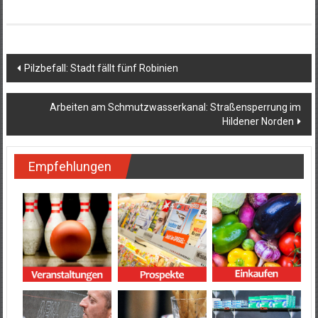
Beitragsnavigation
Pilzbefall: Stadt fällt fünf Robinien
Arbeiten am Schmutzwasserkanal: Straßensperrung im
Hildener Norden
Empfehlungen