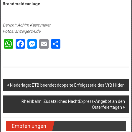
Brandmeldeanlage
.
Bericht: Achim Kaemmerer
Fotos: anzeiger24.de
WhatsApp
Facebook
Messenger
Email
Teilen
Beitragsnavigation
Niederlage: ETB beendet doppelte Erfolgsserie des VfB Hilden
Rheinbahn: Zusätzliches NachtExpress-Angebot an den
Osterfeiertagen
Empfehlungen