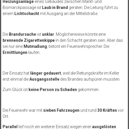
Heizungsanlage
eines Gebäudes zwischen Markt- und
Bismarckpassage ist
Laub in Brand
geraten. Die Leitung führt zu
einem
Lichtschacht
mit Ausgang an der Mittelstraße.
Die
Brandursache
ist
unklar
. Möglicherweise könnte eine
brennende Zigarettenkippe
in den Schacht geraten sein. Aber das
sei nur eine
Mutmaßung
, betont ein Feuerwehrsprecher. Die
Ermittlungen
laufen.
Der Einsatz hat
länger gedauert
, weil die Rettungskräfte im Keller
erst einmal die
Ausgangsstelle
des Brandes aufspüren mussten.
Zum Glück ist
keine Person zu Schaden
gekommen.
Die Feuerwehr war mit
sieben Fahrzeugen
und rund
30 Kräften
vor
Ort.
Parallel
lief noch ein weiterer Einsatz wegen einer
ausgelösten