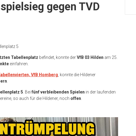
mspielsieg gegen TVD
llenplatz 5
etzten Tabellenplatz
befindet, konnte der
VfB 03 Hilden
am 25.
unkte
einfahren.
abellenvierten, VfB Homberg
, konnte die Hildener
gern
.
ellenplatz 5
. Bei
fünf verbleibenden Spielen
in der laufenden
ereine, so auch für die Hildener, noch
offen
.