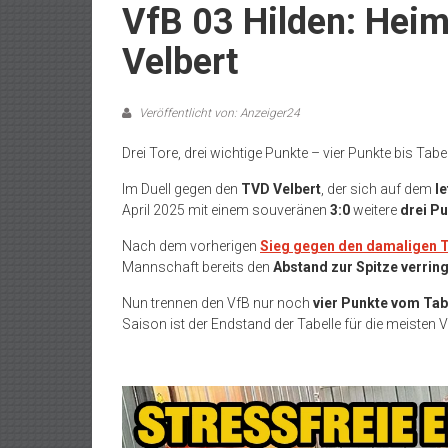
VfB 03 Hilden: Hei
Velbert
Veröffentlicht von: Anzeiger24
Drei Tore, drei wichtige Punkte – vier Punkte bis Tabe
Im Duell gegen den
TVD Velbert
, der sich auf dem
l
April 2025 mit einem souveränen
3:0
weitere
drei P
Nach dem vorherigen
Sieg gegen den damaligen T
Mannschaft bereits den
Abstand zur Spitze verrin
Nun trennen den VfB nur noch
vier Punkte vom Tab
Saison ist der Endstand der Tabelle für die meisten V