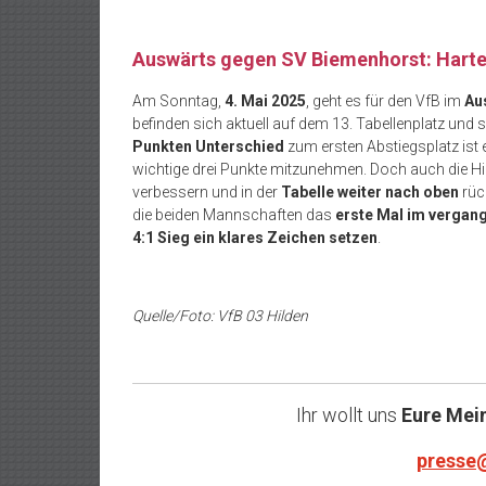
Auswärts gegen SV Biemenhorst: Harte
Am Sonntag,
4. Mai 2025
, geht es für den VfB im
Au
befinden sich aktuell auf dem 13. Tabellenplatz und
Punkten Unterschied
zum ersten Abstiegsplatz ist 
wichtige drei Punkte mitzunehmen. Doch auch die Hi
verbessern und in der
Tabelle weiter nach oben
rüc
die beiden Mannschaften das
erste Mal im verga
4:1 Sieg ein klares Zeichen setzen
.
Quelle/Foto: VfB 03 Hilden
Ihr wollt uns
Eure Mei
presse