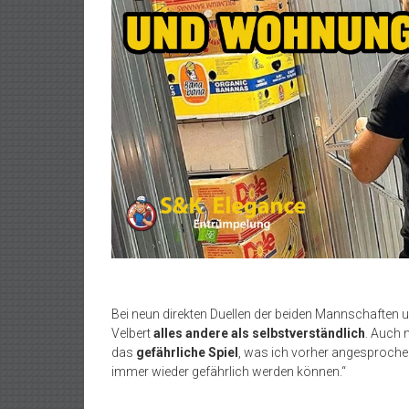
Bei neun direkten Duellen der beiden Mannschaften 
Velbert
alles andere als selbstverständlich
. Auch 
das
gefährliche Spiel
, was ich vorher angesproche
immer wieder gefährlich werden können.“