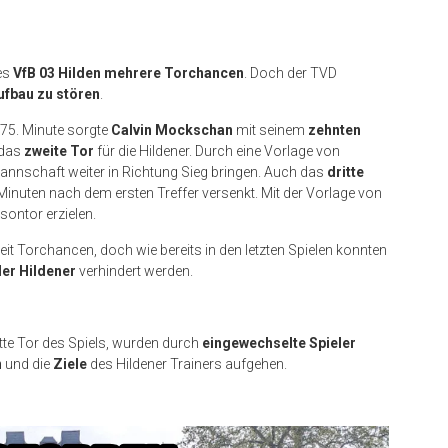
des
VfB 03 Hilden mehrere Torchancen
. Doch der TVD
ufbau zu stören
.
r 75. Minute sorgte
Calvin Mockschan
mit seinem
zehnten
 das
zweite Tor
für die Hildener. Durch eine Vorlage von
annschaft weiter in Richtung Sieg bringen. Auch das
dritte
Minuten nach dem ersten Treffer versenkt. Mit der Vorlage von
isontor erzielen.
eit Torchancen, doch wie bereits in den letzten Spielen konnten
er Hildener
verhindert werden.
tte Tor des Spiels, wurden durch
eingewechselte Spieler
n
und die
Ziele
des Hildener Trainers aufgehen.