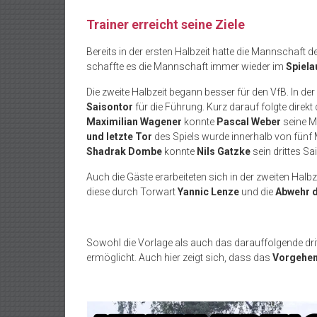
Trainer erreicht seine Ziele
Bereits in der ersten Halbzeit hatte die Mannschaft 
schaffte es die Mannschaft immer wieder im
Spiela
Die zweite Halbzeit begann besser für den VfB. In de
Saisontor
für die Führung. Kurz darauf folgte direkt
Maximilian Wagener
konnte
Pascal Weber
seine M
und letzte Tor
des Spiels wurde innerhalb von fünf 
Shadrak Dombe
konnte
Nils Gatzke
sein drittes Sa
Auch die Gäste erarbeiteten sich in der zweiten Halbz
diese durch Torwart
Yannic Lenze
und die
Abwehr d
Sowohl die Vorlage als auch das darauffolgende dri
ermöglicht. Auch hier zeigt sich, dass das
Vorgehe