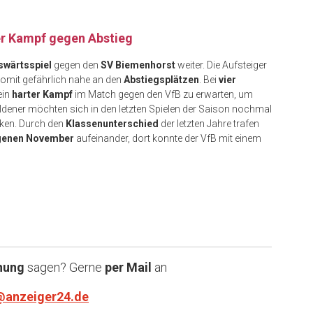
r Kampf gegen Abstieg
swärtsspiel
gegen den
SV Biemenhorst
weiter. Die Aufsteiger
 somit gefährlich nahe an den
Abstiegsplätzen
. Bei
vier
ein
harter Kampf
im Match gegen den VfB zu erwarten, um
ldener möchten sich in den letzten Spielen der Saison nochmal
ken. Durch den
Klassenunterschied
der letzten Jahre trafen
ngenen November
aufeinander, dort konnte der VfB mit einem
nung
sagen? Gerne
per Mail
an
@anzeiger24.de