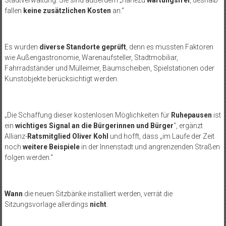
Stadtverwaltung. Sie sind außerdem „nahezu
wartungsfrei
, deshalb
fallen
keine zusätzlichen Kosten
an.“
Es wurden
diverse Standorte geprüft
, denn es mussten Faktoren
wie Außengastronomie, Warenaufsteller, Stadtmobiliar,
Fahrradständer und Mülleimer, Baumscheiben, Spielstationen oder
Kunstobjekte berücksichtigt werden.
„Die Schaffung dieser kostenlosen Möglichkeiten für
Ruhepausen
ist
ein
wichtiges Signal an die Bürgerinnen und Bürger
“, ergänzt
Allianz-
Ratsmitglied Oliver Kohl
und hofft, dass „im Laufe der Zeit
noch
weitere Beispiele
in der Innenstadt und angrenzenden Straßen
folgen werden.“
Wann
die neuen Sitzbänke installiert werden, verrät die
Sitzungsvorlage allerdings
nicht
.