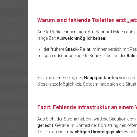
Warum sind fehlende Toiletten erst „jet
Anette Rödig erinnert sich: Am Bahnhof Hilden gab es 
lange Zeit
Ausweichmöglichkeiten
:
der frühere
Snack-Point
im Innenbereich mit Res
später der ausgelagerte Snack-Point an der
Bahn
Erst mit dem Einzug des
Hauptpostamtes
vor rund 
diese letzte Möglichkeit. Seitdem habe sich die Situa
Fazit: Fehlende Infrastruktur an eine
Aus Sicht der Saloninhaberin wird die Situation de
gerecht
. Gerade im Kontext der Förderung des öffe
Toilette an einem
wichtigen Umsteigepunkt
zwisch