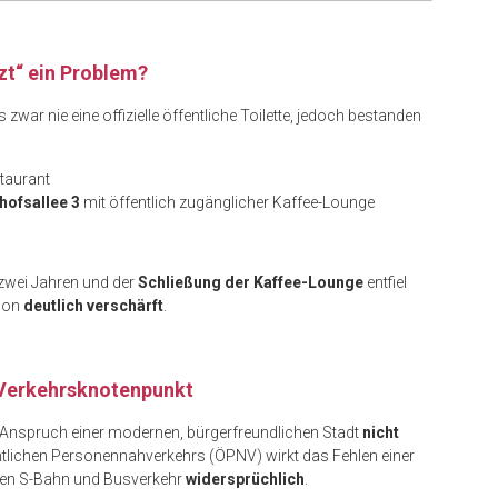
zt“ ein Problem?
zwar nie eine offizielle öffentliche Toilette, jedoch bestanden
taurant
hofsallee 3
mit öffentlich zugänglicher Kaffee-Lounge
zwei Jahren und der
Schließung der Kaffee-Lounge
entfiel
tion
deutlich verschärft
.
m Verkehrsknotenpunkt
m Anspruch einer modernen, bürgerfreundlichen Stadt
nicht
ntlichen Personennahverkehrs (ÖPNV) wirkt das Fehlen einer
en S-Bahn und Busverkehr
widersprüchlich
.