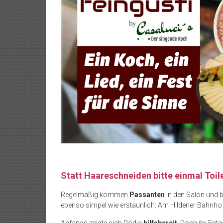
Statt Haareschneiden bitte einmal Toil
Regelmäßig kommen
Passanten
in den Salon und b
ebenso simpel wie erstaunlich: Am Hildener Bahnhof