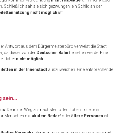
tgegenkommen wurde häufig
nicht respektiert
. Immer wieder
n. Schließlich sah sie sich gezwungen, ein Schild an der
ilettennutzung nicht möglich
ist.
der Antwort aus dem Bürgermeisterbüro verweist die Stadt
i, da dieser von der
Deutschen Bahn
betrieben werde. Eine
sei daher
nicht möglich
.
iletten in der Innenstadt
auszuweichen. Eine entsprechende
g sein…
nis
. Denn der Weg zur nächsten öffentlichen Toilette im
Für Menschen mit
akutem Bedarf
oder
ältere Personen
ist
sthafter Versuch
unternommen worden sei, gemeinsam mit