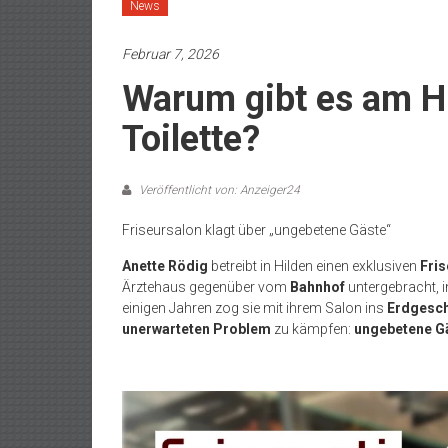
News
Februar 7, 2026
Warum gibt es am H
Toilette?
Veröffentlicht von: Anzeiger24
Friseursalon klagt über „ungebetene Gäste“
Anette Rödig
betreibt in Hilden einen exklusiven
Fri
Ärztehaus gegenüber vom
Bahnhof
untergebracht, i
einigen Jahren zog sie mit ihrem Salon ins
Erdgesc
unerwarteten Problem
zu kämpfen:
ungebetene G