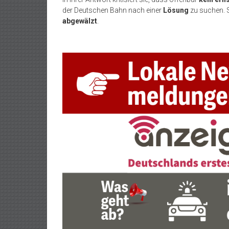
der Deutschen Bahn nach einer
Lösung
zu suchen. 
abgewälzt
.