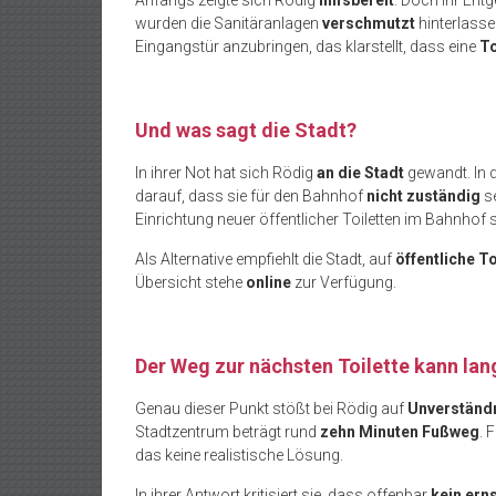
Anfangs zeigte sich Rödig
hilfsbereit
. Doch ihr En
wurden die Sanitäranlagen
verschmutzt
hinterlasse
Eingangstür anzubringen, das klarstellt, dass eine
To
Und was sagt die Stadt?
In ihrer Not hat sich Rödig
an die Stadt
gewandt. In 
darauf, dass sie für den Bahnhof
nicht zuständig
se
Einrichtung neuer öffentlicher Toiletten im Bahnhof 
Als Alternative empfiehlt die Stadt, auf
öffentliche To
Übersicht stehe
online
zur Verfügung.
Der Weg zur nächsten Toilette kann lan
Genau dieser Punkt stößt bei Rödig auf
Unverständ
Stadtzentrum beträgt rund
zehn Minuten Fußweg
. 
das keine realistische Lösung.
In ihrer Antwort kritisiert sie, dass offenbar
kein ern