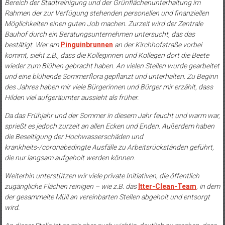
Bereich der Stadtreinigung und der Grünflächenunterhaltung im
Rahmen der zur Verfügung stehenden personellen und finanziellen
Möglichkeiten einen guten Job machen. Zurzeit wird der Zentrale
Bauhof durch ein Beratungsunternehmen untersucht, das das
bestätigt. Wer am
Pinguinbrunnen
an der Kirchhofstraße vorbei
kommt, sieht z.B., dass die Kolleginnen und Kollegen dort die Beete
wieder zum Blühen gebracht haben. An vielen Stellen wurde gearbeitet
und eine blühende Sommerflora gepflanzt und unterhalten. Zu Beginn
des Jahres haben mir viele Bürgerinnen und Bürger mir erzählt, dass
Hilden viel aufgeräumter aussieht als früher.
Da das Frühjahr und der Sommer in diesem Jahr feucht und warm war,
sprießt es jedoch zurzeit an allen Ecken und Enden. Außerdem haben
die Beseitigung der Hochwasserschäden und
krankheits-/coronabedingte Ausfälle zu Arbeitsrückständen geführt,
die nur langsam aufgeholt werden können.
Weiterhin unterstützen wir viele private Initiativen, die öffentlich
zugängliche Flächen reinigen – wie z.B. das
Itter-Clean-Team
, in dem
der gesammelte Müll an vereinbarten Stellen abgeholt und entsorgt
wird.