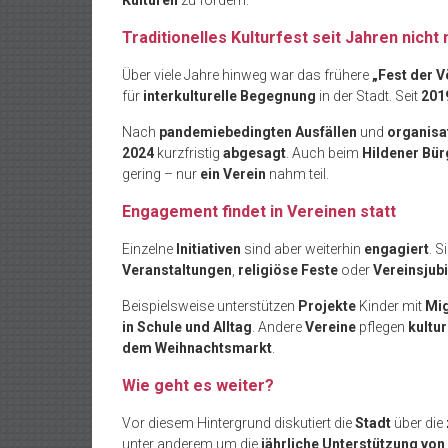
Kulturen
zu fördern.
Traditionelles Kulturfest seit Jahren nich
Über viele Jahre hinweg war das frühere
„Fest der V
für
interkulturelle Begegnung
in der Stadt. Seit
201
Nach
pandemiebedingten Ausfällen
und
organisa
2024
kurzfristig
abgesagt
. Auch beim
Hildener Bür
gering – nur
ein Verein
nahm teil.
Engagement findet in Vereinen statt
Einzelne
Initiativen
sind aber weiterhin
engagiert
. S
Veranstaltungen
,
religiöse Feste
oder
Vereinsjub
Beispielsweise unterstützen
Projekte
Kinder mit
Mig
in Schule und Alltag
. Andere
Vereine
pflegen
kultur
dem Weihnachtsmarkt
.
Wie geht es weiter?
Vor diesem Hintergrund diskutiert die
Stadt
über die
unter anderem um die
jährliche Unterstützung von