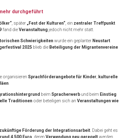
t mehr durchgeführt
ölker“
, später
„Fest der Kulturen“
, ein
zentraler Treffpunkt
9
fand die
Veranstaltung
jedoch nicht mehr statt.
torischen Schwierigkeiten
wurde ein geplanter
Neustart
gerfestival 2025
blieb die
Beteiligung der Migrantenvereine
ie organisieren
Sprachförderangebote für Kinder
,
kulturelle
iläen
.
rationshintergrund
beim
Spracherwerb
und beim
Einstieg
elle Traditionen
oder beteiligen sich an
Veranstaltungen wie
zukünftige Förderung der Integrationsarbeit
. Dabei geht es
 rund 4.500 Euro
, deren
Verwendung neu geregelt
werden