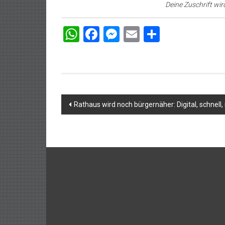
Deine Zuschrift wir
WhatsApp
Facebook
Messenger
Email
Teilen
Beitragsnavigation
Rathaus wird noch bürgernäher: Digital, schnell,