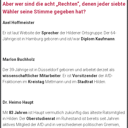
Aber wer sind die acht „Rechten“, denen jeder siebte
Wähler seine Stimme gegeben hat?
Axel Hoffmeister
Er ist laut Website der
Sprecher
der Hildener Ortsgruppe. Der 64-
Jährige ist in Hamburg geboren und ist/war
Diplom Kaufmann
.
Marlon Buchholz
Der 39-Jährige ist in Düsseldorf geboren und arbeitet derzeit als
wissenschaftlicher Mitarbeiter
. Er ist
Vorsitzender
der AfD-
Fraktionen im
Kreistag
Mettmann und im
Stadtrat
Hilden.
Dr. Heimo Haupt
Mit
83 Jahren
ist Haupt vermutlich zukünftig das älteste Ratsmitglied
in Hilden. Der
Oberstudienrat
im Ruhestand ist bereits seit Jahren
aktives Mitglied der AfD und in verschiedenen politischen Gremien,