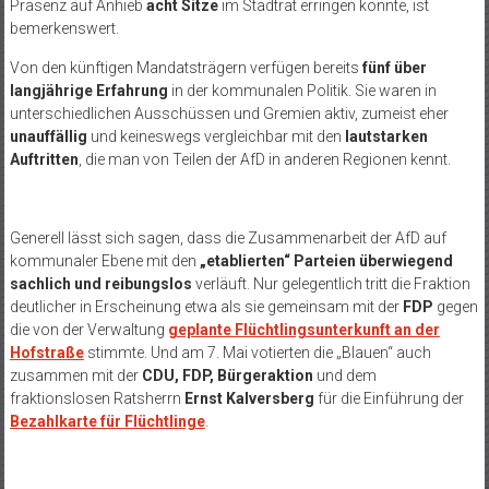
Präsenz auf Anhieb
acht Sitze
im Stadtrat erringen konnte, ist
bemerkenswert.
Von den künftigen Mandatsträgern verfügen bereits
fünf über
langjährige Erfahrung
in der kommunalen Politik. Sie waren in
unterschiedlichen Ausschüssen und Gremien aktiv, zumeist eher
unauffällig
und keineswegs vergleichbar mit den
lautstarken
Auftritten
, die man von Teilen der AfD in anderen Regionen kennt.
Generell lässt sich sagen, dass die Zusammenarbeit der AfD auf
kommunaler Ebene mit den
„etablierten“ Parteien überwiegend
sachlich und reibungslos
verläuft. Nur gelegentlich tritt die Fraktion
deutlicher in Erscheinung etwa als sie gemeinsam mit der
FDP
gegen
die von der Verwaltung
geplante Flüchtlingsunterkunft an der
Hofstraße
stimmte. Und am 7. Mai votierten die „Blauen“ auch
zusammen mit der
CDU, FDP, Bürgeraktion
und dem
fraktionslosen Ratsherrn
Ernst Kalversberg
für die Einführung der
Bezahlkarte für Flüchtlinge
.