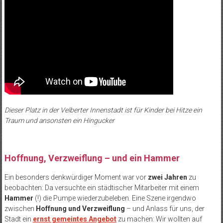
Dieser Platz in der Velberter Innenstadt ist für Kinder bei Hitze ein
Traum und ansonsten ein Hingucker
Hoffnung, Verzweiflung – und ein Hammer
Ein besonders denkwürdiger Moment war vor
zwei Jahren
zu
beobachten: Da versuchte ein städtischer Mitarbeiter mit einem
Hammer
(!) die Pumpe wiederzubeleben. Eine Szene irgendwo
zwischen
Hoffnung und Verzweiflung
– und Anlass für uns, der
Stadt ein
ernst gemeintes Angebot
zu machen: Wir wollten auf