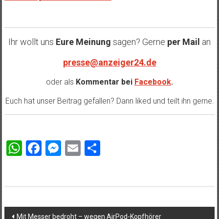
Ihr wollt uns
Eure Meinung
sagen? Gerne
per Mail
an
presse@anzeiger24.de
oder als
Kommentar bei
Facebook
.
Euch hat unser Beitrag gefallen? Dann liked und teilt ihn gerne.
WhatsApp
Facebook
Messenger
Email
Teilen
Beitragsnavigation
Mit Messer bedroht – wegen AirPod-Kopfhörer