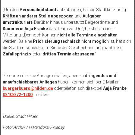
„Um den
Personalnotstand
aufzufangen, hat die Stadt kurzfristig
Kräfte an anderer Stelle abgezogen
und
Aufgaben
umstrukturiert
. Darüber hinaus unterstützt Beigeordnete und
Kämmerin Anja Franke
das Team vor Ort“, heißt es in einer
Mitteilung. „Dennoch können
nicht alle Termine eingehalten
werden. Da eine
Priorisierung technisch nicht möglich
ist, hat sich
die Stadt entschieden, im Sinne der Gleichbehandlung nach dem
Zufallsprinzip
jeden
dritten Termin abzusagen
.“
Personen die eine Absage erhalten, aber ein
dringendes und
unaufschiebbares Anliegen
haben, können sich per E-Mail an
buergerbuero@hilden.de
oder telefonisch direkt bei
Anja Franke
,
02103/72-1200
, melden.
Quelle: Stadt Hilden
Foto: Archiv / H.Pandora/Pixabay