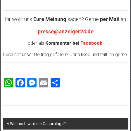
Ihr wollt uns
Eure Meinung
sagen? Gerne
per Mail
an
presse@anzeiger24.de
oder als
Kommentar bei
Facebook
.
Euch hat unser Beitrag gefallen? Dann liked und teilt ihn gerne.
WhatsApp
Facebook
Messenger
Email
Teilen
Beitragsnavigation
Wie hoch wird die Gasumlage?