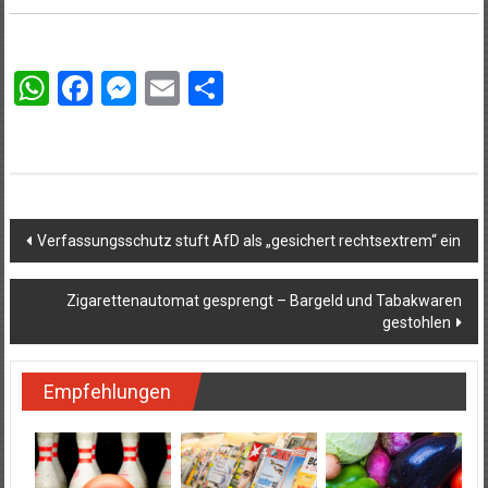
WhatsApp
Facebook
Messenger
Email
Teilen
Beitragsnavigation
Verfassungsschutz stuft AfD als „gesichert rechtsextrem“ ein
Zigarettenautomat gesprengt – Bargeld und Tabakwaren
gestohlen
Empfehlungen