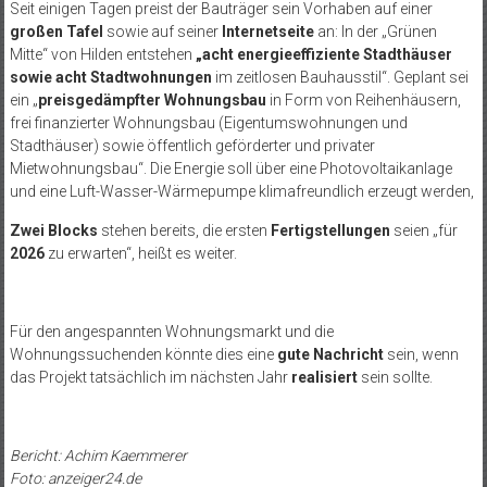
Seit einigen Tagen preist der Bauträger sein Vorhaben auf einer
großen Tafel
sowie auf seiner
Internetseite
an: In der „Grünen
Mitte“ von Hilden entstehen
„acht energieeffiziente Stadthäuser
sowie acht Stadtwohnungen
im zeitlosen Bauhausstil“. Geplant sei
ein „
preisgedämpfter Wohnungsbau
in Form von Reihenhäusern,
frei finanzierter Wohnungsbau (Eigentumswohnungen und
Stadthäuser) sowie öffentlich geförderter und privater
Mietwohnungsbau“. Die Energie soll über eine Photovoltaikanlage
und eine Luft-Wasser-Wärmepumpe klimafreundlich erzeugt werden,
Zwei Blocks
stehen bereits, die ersten
Fertigstellungen
seien „für
2026
zu erwarten“, heißt es weiter.
Für den angespannten Wohnungsmarkt und die
Wohnungssuchenden könnte dies eine
gute Nachricht
sein, wenn
das Projekt tatsächlich im nächsten Jahr
realisiert
sein sollte.
Bericht: Achim Kaemmerer
Foto: anzeiger24.de