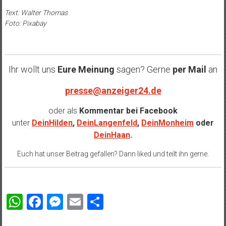
Text: Walter Thomas
Foto: Pixabay
Ihr wollt uns
Eure Meinung
sagen? Gerne
per Mail
an
presse@anzeiger24.de
oder als
Kommentar bei
Facebook
unter
DeinHilden
,
DeinLangenfeld
,
DeinMonheim
oder
DeinHaan
.
Euch hat unser Beitrag gefallen? Dann liked und teilt ihn gerne.
WhatsApp
Facebook
Messenger
Email
Teilen