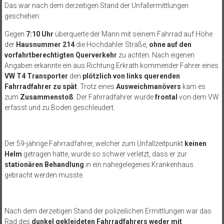
Das war nach dem derzeitigen Stand der Unfallermittlungen
geschehen:
Gegen
7:10 Uhr
überquerte der Mann mit seinem Fahrrad auf Höhe
der
Hausnummer 214
die Hochdahler Straße,
ohne auf den
vorfahrtberechtigten Querverkehr
zu achten. Nach eigenen
Angaben erkannte ein aus Richtung Erkrath kommender Fahrer eines
VW T4 Transporter
den
plötzlich von links querenden
Fahrradfahrer zu spät
. Trotz eines
Ausweichmanövers
kam es
zum
Zusammenstoß
. Der Fahrradfahrer wurde
frontal
von dem VW
erfasst und zu Boden geschleudert.
Der 59-jährige Fahrradfahrer, welcher zum Unfallzeitpunkt
keinen
Helm
getragen hatte, wurde so schwer verletzt, dass er zur
stationären Behandlung
in ein nahegelegenes Krankenhaus
gebracht werden musste.
Nach dem derzeitigen Stand der polizeilichen Ermittlungen war das
Rad des
dunkel gekleideten Fahrradfahrers
weder mit