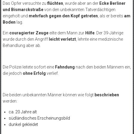
Das Opfer versuchte zu
flüchten
, wurde aber an der
Ecke Berliner
und Bismarckstraße
von den unbekannten Tatverdächtigen
eingeholt und
mehrfach gegen den Kopf getreten
, als er bereits
am
Boden
lag.
Ein
couragierter Zeuge
eilte dem Mann zur
Hilfe
. Der 39-Jährige
wurde durch den Angriff
leicht verletzt
, lehnte eine medizinische
Behandlung aber ab.
Die Polizei leitete sofort eine
Fahndung
nach den beiden Männern ein,
die jedoch
ohne Erfolg
verlief.
Die beiden unbekannten Männer können wie folgt
beschrieben
werden:
ca. 20 Jahre alt
südländisches Erscheinungsbild
dunkel gekleidet