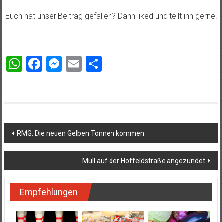
Euch hat unser Beitrag gefallen? Dann liked und teilt ihn gerne.
WhatsApp
Facebook
Messenger
Email
Teilen
Beitragsnavigation
RMG: Die neuen Gelben Tonnen kommen
Müll auf der Hoffeldstraße angezündet
Empfehlungen