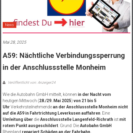
News
Mai 28, 2025
A59: Nächtliche Verbindungssperrung
in der Anschlussstelle Monheim
Veröffentlicht von: Anzeiger24
Wie die Autobahn GmbH mitteilt, können
in der Nacht vom
heutigen
Mittwoch (
28./29. Mai 2025
)
von 21 bis 5
Uhr
Verkehrsteilnehmende
an der Anschlussstelle Monheim nicht
auf die A59 in Fahrtrichtung Leverkusen auffahren
. Eine
Umleitung über
die
Anschlussstelle Langenfeld-Richrath
ist
mit
rotem Punkt ausgeschildert
. Grund: Die
Autobahn GmbH
Rheinland
repariert Schäden an der Fahrbahn.