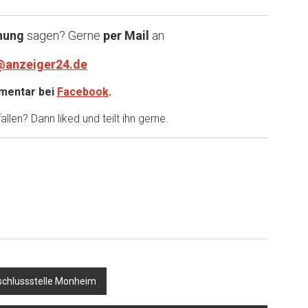
nung
sagen? Gerne
per Mail
an
@anzeiger24.de
entar bei
Facebook
.
llen? Dann liked und teilt ihn gerne.
schlussstelle Monheim