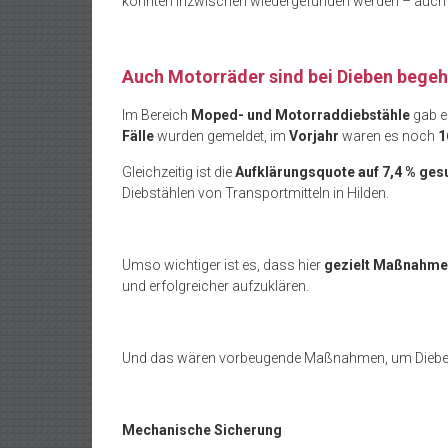
konnten inzwischen wiedergefunden werden – auch hie
Auch Motorräder sind bei Dieben begeh
Im Bereich
Moped- und Motorraddiebstähle
gab e
Fälle
wurden gemeldet, im
Vorjahr
waren es noch
1
Gleichzeitig ist die
Aufklärungsquote auf 7,4 % ge
Diebstählen von Transportmitteln in Hilden.
Umso wichtiger ist es, dass hier
gezielt Maßnahm
und erfolgreicher aufzuklären.
Und das wären vorbeugende Maßnahmen, um Diebe
Mechanische Sicherung