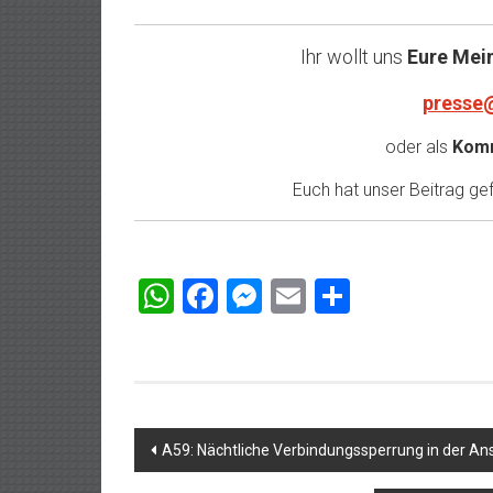
Ihr wollt uns
Eure Mei
presse
oder als
Komm
Euch hat unser Beitrag gefa
WhatsApp
Facebook
Messenger
Email
Teilen
Beitragsnavigation
A59: Nächtliche Verbindungssperrung in der An