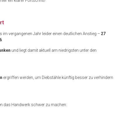
r ein klarer Fortschritt!
rt
s im vergangenen Jahr leider einen deutlichen Anstieg –
27
6
.
sunken
und liegt damit aktuell am niedrigsten unter den
en
ergriffen werden, um Diebstähle künftig besser zu verhindern
n das Handwerk schwer zu machen: