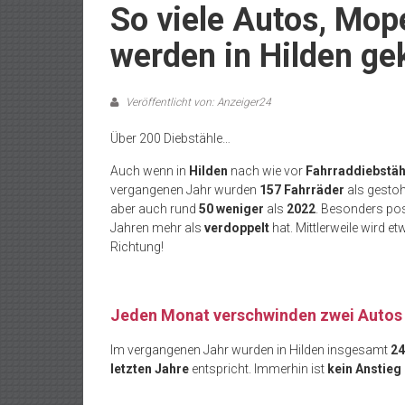
So viele Autos, Mop
werden in Hilden ge
Veröffentlicht von: Anzeiger24
Über 200 Diebstähle…
Auch wenn in
Hilden
nach wie vor
Fahrraddiebstäh
vergangenen Jahr wurden
157 Fahrräder
als gesto
aber auch rund
50 weniger
als
2022
. Besonders posi
Jahren mehr als
verdoppelt
hat. Mittlerweile wird et
Richtung!
Jeden Monat verschwinden zwei Autos
Im vergangenen Jahr wurden in Hilden insgesamt
24
letzten Jahre
entspricht. Immerhin ist
kein Anstieg