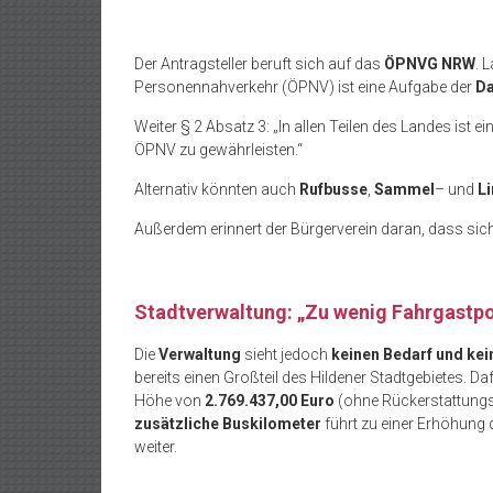
Der Antragsteller beruft sich auf das
ÖPNVG NRW
. 
Personennahverkehr (ÖPNV) ist eine Aufgabe der
Da
Weiter § 2 Absatz 3: „In allen Teilen des Landes ist ei
ÖPNV zu gewährleisten.“
Alternativ könnten auch
Rufbusse
,
Sammel
– und
Li
Außerdem erinnert der Bürgerverein daran, dass sich
Stadtverwaltung: „Zu wenig Fahrgastpo
Die
Verwaltung
sieht jedoch
keinen Bedarf und kei
bereits einen Großteil des Hildener Stadtgebietes. Da
Höhe von
2.769.437,00 Euro
(ohne Rückerstattungs
zusätzliche Buskilometer
führt zu einer Erhöhung
weiter.