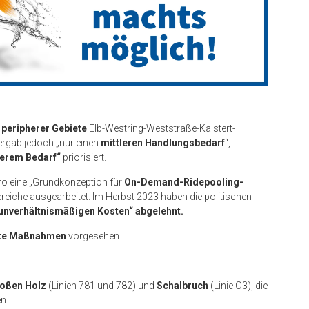
 peripherer Gebiete
Elb-Westring-Weststraße-Kalstert-
 ergab jedoch „nur einen
mittleren Handlungsbedarf
“,
erem Bedarf“
priorisiert.
ro eine „Grundkonzeption für
On-Demand-Ridepooling-
ereiche ausgearbeitet. Im Herbst 2023 haben die politischen
unverhältnismäßigen Kosten“ abgelehnt.
ete Maßnahmen
vorgesehen.
oßen Holz
(Linien 781 und 782) und
Schalbruch
(Linie O3), die
n.