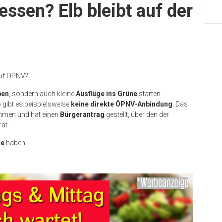
ssen? Elb bleibt auf der
auf ÖPNV?
ben
, sondern auch kleine
Ausflüge ins Grüne
starten.
o gibt es beispielsweise
keine direkte ÖPNV-Anbindung
. Das
ehmen und hat einen
Bürgerantrag
gestellt, über den der
ät.
ce
haben.