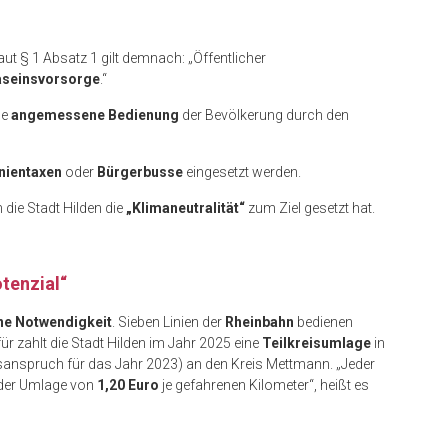
Laut § 1 Absatz 1 gilt demnach: „Öffentlicher
seinsvorsorge
.“
ne
angemessene Bedienung
der Bevölkerung durch den
nientaxen
oder
Bürgerbusse
eingesetzt werden.
 die Stadt Hilden die
„Klimaneutralität“
zum Ziel gesetzt hat.
tenzial“
ne Notwendigkeit
. Sieben Linien der
Rheinbahn
bedienen
für zahlt die Stadt Hilden im Jahr 2025 eine
Teilkreisumlage
in
anspruch für das Jahr 2023) an den Kreis Mettmann. „Jeder
 der Umlage von
1,20 Euro
je gefahrenen Kilometer“, heißt es