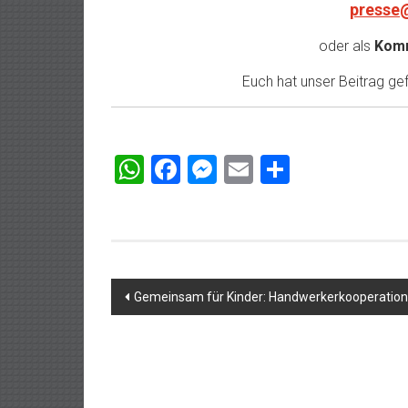
presse
oder als
Komm
Euch hat unser Beitrag gefa
WhatsApp
Facebook
Messenger
Email
Teilen
Beitragsnavigation
Gemeinsam für Kinder: Handwerkerkooperation 